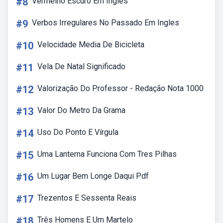
#8
Vermelho Escuro Em Ingles
#9
Verbos Irregulares No Passado Em Ingles
#10
Velocidade Media De Bicicleta
#11
Vela De Natal Significado
#12
Valorização Do Professor - Redação Nota 1000
#13
Valor Do Metro Da Grama
#14
Uso Do Ponto E Vírgula
#15
Uma Lanterna Funciona Com Tres Pilhas
#16
Um Lugar Bem Longe Daqui Pdf
#17
Trezentos E Sessenta Reais
#18
Três Homens E Um Martelo