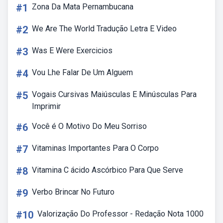
#1
Zona Da Mata Pernambucana
#2
We Are The World Tradução Letra E Video
#3
Was E Were Exercicios
#4
Vou Lhe Falar De Um Alguem
#5
Vogais Cursivas Maiúsculas E Minúsculas Para
Imprimir
#6
Você é O Motivo Do Meu Sorriso
#7
Vitaminas Importantes Para O Corpo
#8
Vitamina C ácido Ascórbico Para Que Serve
#9
Verbo Brincar No Futuro
#10
Valorização Do Professor - Redação Nota 1000