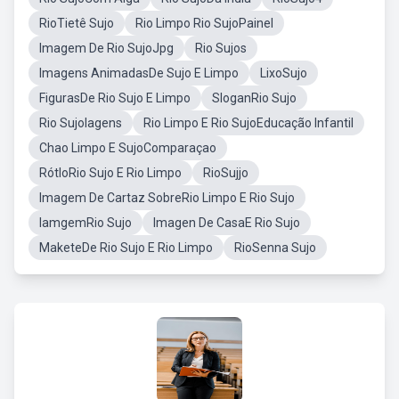
RioTietê Sujo
Rio Limpo Rio SujoPainel
Imagem De Rio SujoJpg
Rio Sujos
Imagens AnimadasDe Sujo E Limpo
LixoSujo
FigurasDe Rio Sujo E Limpo
SloganRio Sujo
Rio SujoIagens
Rio Limpo E Rio SujoEducação Infantil
Chao Limpo E SujoComparaçao
RótloRio Sujo E Rio Limpo
RioSujjo
Imagem De Cartaz SobreRio Limpo E Rio Sujo
IamgemRio Sujo
Imagen De CasaE Rio Sujo
MaketeDe Rio Sujo E Rio Limpo
RioSenna Sujo