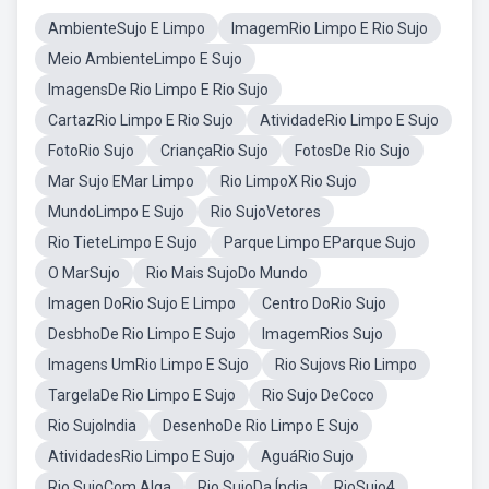
AmbienteSujo E Limpo
ImagemRio Limpo E Rio Sujo
Meio AmbienteLimpo E Sujo
ImagensDe Rio Limpo E Rio Sujo
CartazRio Limpo E Rio Sujo
AtividadeRio Limpo E Sujo
FotoRio Sujo
CriançaRio Sujo
FotosDe Rio Sujo
Mar Sujo EMar Limpo
Rio LimpoX Rio Sujo
MundoLimpo E Sujo
Rio SujoVetores
Rio TieteLimpo E Sujo
Parque Limpo EParque Sujo
O MarSujo
Rio Mais SujoDo Mundo
Imagen DoRio Sujo E Limpo
Centro DoRio Sujo
DesbhoDe Rio Limpo E Sujo
ImagemRios Sujo
Imagens UmRio Limpo E Sujo
Rio Sujovs Rio Limpo
TargelaDe Rio Limpo E Sujo
Rio Sujo DeCoco
Rio SujoIndia
DesenhoDe Rio Limpo E Sujo
AtividadesRio Limpo E Sujo
AguáRio Sujo
Rio SujoCom Alga
Rio SujoDa Índia
RioSujo4