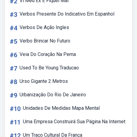
#2
Vi Meu Ex E Fiquei Mal
#3
Verbos Presente Do Indicativo Em Espanhol
#4
Verbos De Ação Ingles
#5
Verbo Brincar No Futuro
#6
Veia Do Coração Na Perna
#7
Used To Be Young Traducao
#8
Urso Gigante 2 Metros
#9
Urbanização Do Rio De Janeiro
#10
Unidades De Medidas Mapa Mental
#11
Uma Empresa Construirá Sua Página Na Internet
#12
Um Traço Cultural Da França