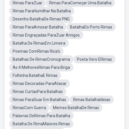
Rimas ParaZuar
Rimas ParaComeçar Uma Batalha
Rimas ParaHumilhar Na Batalha
Desenho BatalhaDe Rimas PNG
Rimas ParaAmssar Batalha
BatalhaDo Porto Rimas
Rimas Engraçadas ParaZuar Amigos
Batalha De RimasEm Limeira
Poemas ComRimas Rica's
Batalhas De RimasCronograma
Poeta Vero ERimas
As 4 MelhoresRimas Para Briga
Folhinha BatalhaE Rimas
Rimas Decoradas ParaAtacar
Rimas CurtasPara Batalhas
Rimas ParaSuar Em Batalhas
Rimas BatalhaIdeias
RimasCom Guerra
Memes BatalhaDe Rimas
Palavras DeRimas Para Batalha
Batalha De RimaMaiores Rimas