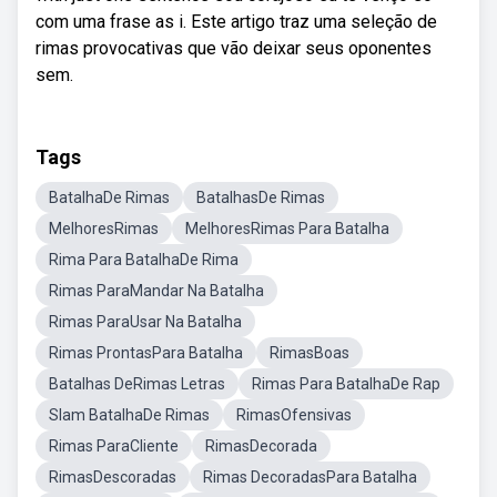
com uma frase as i. Este artigo traz uma seleção de
rimas provocativas que vão deixar seus oponentes
sem.
Tags
BatalhaDe Rimas
BatalhasDe Rimas
MelhoresRimas
MelhoresRimas Para Batalha
Rima Para BatalhaDe Rima
Rimas ParaMandar Na Batalha
Rimas ParaUsar Na Batalha
Rimas ProntasPara Batalha
RimasBoas
Batalhas DeRimas Letras
Rimas Para BatalhaDe Rap
Slam BatalhaDe Rimas
RimasOfensivas
Rimas ParaCliente
RimasDecorada
RimasDescoradas
Rimas DecoradasPara Batalha