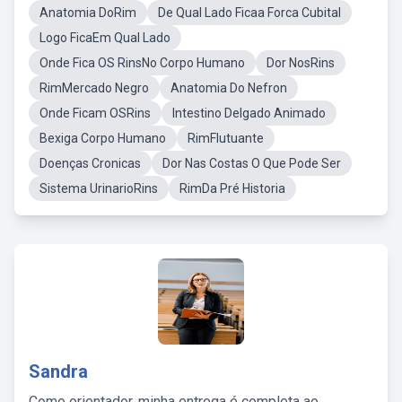
Anatomia DoRim
De Qual Lado Ficaa Forca Cubital
Logo FicaEm Qual Lado
Onde Fica OS RinsNo Corpo Humano
Dor NosRins
RimMercado Negro
Anatomia Do Nefron
Onde Ficam OSRins
Intestino Delgado Animado
Bexiga Corpo Humano
RimFlutuante
Doenças Cronicas
Dor Nas Costas O Que Pode Ser
Sistema UrinarioRins
RimDa Pré Historia
Sandra
Como orientador, minha entrega é completa ao