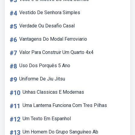
#3
#4
Vestido De Senhora Simples
#5
Verdade Ou Desafio Casal
#6
Vantagens Do Modal Ferroviario
#7
Valor Para Construir Um Quarto 4x4
#8
Uso Dos Porquês 5 Ano
#9
Uniforme De Jiu Jitsu
#10
Unhas Classicas E Modernas
#11
Uma Lanterna Funciona Com Tres Pilhas
#12
Um Texto Em Espanhol
#13
Um Homem Do Grupo Sanguíneo Ab