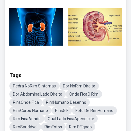
Tags
Pedra NoRim Sintomas
Dor NoRim Direito
Dor AbdominalLado Direito
Onde FicaO Rim
RinsOnde Fica
RimHumano Desenho
RimCorpo Humano
RinsGIF
Foto De RimHumano
Rim FicaAonde
Qual Lado FicaApendicite
RimSaudável
RimFotos
Rim EFígado