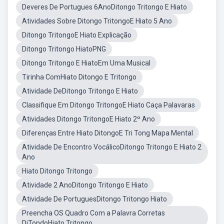
Deveres De Portugues 6AnoDitongo Tritongo E Hiato
Atividades Sobre Ditongo TritongoE Hiato 5 Ano
Ditongo TritongoE Hiato Explicação
Ditongo Tritongo HiatoPNG
Ditongo Tritongo E HiatoEm Uma Musical
Tirinha ComHiato Ditongo E Tritongo
Atividade DeDitongo Tritongo E Hiato
Classifique Em Ditongo TritongoE Hiato Caça Palavaras
Atividades Ditongo TritongoE Hiato 2º Ano
Diferenças Entre Hiato DitongoE Tri Tong Mapa Mental
Atividade De Encontro VocálicoDitongo Tritongo E Hiato 2
Ano
Hiato Ditongo Tritongo
Atividade 2 AnoDitongo Tritongo E Hiato
Atividade De PortuguesDitongo Tritongo Hiato
Preencha OS Quadro Com a Palavra Corretas
DiTondoHiato Tritongo