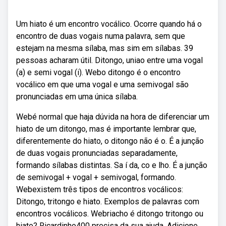
Um hiato é um encontro vocálico. Ocorre quando há o
encontro de duas vogais numa palavra, sem que
estejam na mesma sílaba, mas sim em sílabas. 39
pessoas acharam útil. Ditongo, uniao entre uma vogal
(a) e semi vogal (i). Webo ditongo é o encontro
vocálico em que uma vogal e uma semivogal são
pronunciadas em uma única sílaba.
Webé normal que haja dúvida na hora de diferenciar um
hiato de um ditongo, mas é importante lembrar que,
diferentemente do hiato, o ditongo não é o. É a junção
de duas vogais pronunciadas separadamente,
formando sílabas distintas. Sa í da, co e lho. É a junção
de semivogal + vogal + semivogal, formando.
Webexistem três tipos de encontros vocálicos:
Ditongo, tritongo e hiato. Exemplos de palavras com
encontros vocálicos. Webriacho é ditongo tritongo ou
hiato? Ricardinho400 precisa da sua ajuda. Adicione