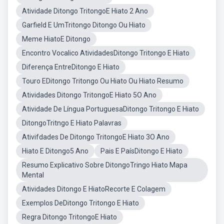
Atividade Ditongo TritongoE Hiato 2 Ano
Garfield E UmTritongo Ditongo Ou Hiato
Meme HiatoE Ditongo
Encontro Vocalico AtividadesDitongo Tritongo E Hiato
Diferença EntreDitongo E Hiato
Touro EDitongo Tritongo Ou Hiato Ou Hiato Resumo
Atividades Ditongo TritongoE Hiato 5O Ano
Atividade De Língua PortuguesaDitongo Tritongo E Hiato
DitongoTritngo E Hiato Palavras
Ativifdades De Ditongo TritongoE Hiato 3O Ano
Hiato E Ditongo5 Ano
Pais E PaísDitongo E Hiato
Resumo Explicativo Sobre DitongoTringo Hiato Mapa
Mental
Atividades Ditongo E HiatoRecorte E Colagem
Exemplos DeDitongo Tritongo E Hiato
Regra Ditongo TritongoE Hiato