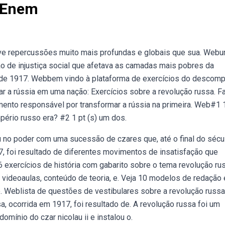
 Enem
teve repercussões muito mais profundas e globais que sua. Web
ção de injustiça social que afetava as camadas mais pobres da
de 1917. Webbem vindo à plataforma de exercícios do descomp
ar a rússia em uma nação: Exercícios sobre a revolução russa. F
mento responsável por transformar a rússia na primeira. Web#1 
mpério russo era? #2 1 pt (s) um dos.
 no poder com uma sucessão de czares que, até o final do sécul
17, foi resultado de diferentes movimentos de insatisfação que
 exercícios de história com gabarito sobre o tema revolução ru
 videoaulas, conteúdo de teoria, e. Veja 10 modelos de redação
. Weblista de questões de vestibulares sobre a revolução russa
a, ocorrida em 1917, foi resultado de. A revolução russa foi um
ínio do czar nicolau ii e instalou o.