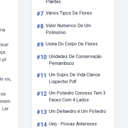
Plantas
#7
Vários Tipos De Flores
#8
Valor Numerico De Um
uma
Polinomio
#9
Usina Do Corpo De Flores
lica!
aça
#10
Unidades De Conservação
1 pt
Pernambuco
#11
Um Sopro De Vida Clarice
o xix,
Lispector Pdf
#12
Um Poliedro Convexo Tem 3
ssa
Faces Com 4 Lados
 enem
. Ler
#13
Um Deltaedro é Um Poliedro
#14
Uerj - Provas Anteriores