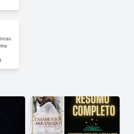
cnicas
inha
.