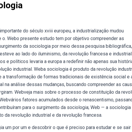
ologia
 importante do século xviii europeu, a industrialização mudou
te o. Webo presente estudo tem por objetivo compreender as
 surgimento da sociologia por meio dessa pesquisa bibliográfica,
esteve ao lado do iluminismo, da revolução francesa e industrial
 e políticos levaria a europa a redefinir não apenas sua históri
olução industrial. Weba sociologia é produto da revolução industri
re a transformação de formas tradicionais de existência social e 
al na análise dessas mudanças, buscando compreender as caus
iram. Webveja mais sobre o processo de constituição da revo
 Webvários fatores acumulados desde o renascentismo, passan
ontribuíram para o surgimento da sociologia; Web — a sociologia
o da revolução industrial e da revolução francesa.
a um por um e descobrir o que é preciso para estudar e se sai