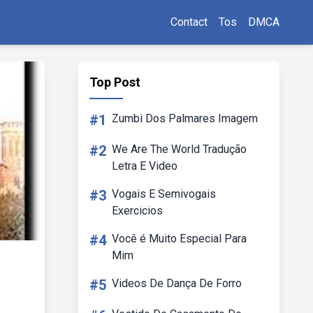
Contact
Tos
DMCA
Top Post
#1
Zumbi Dos Palmares Imagem
#2
We Are The World Tradução
Letra E Video
#3
Vogais E Semivogais
Exercicios
#4
Você é Muito Especial Para
Mim
#5
Videos De Dança De Forro