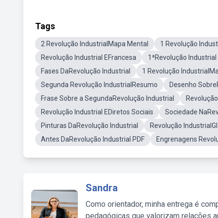
Tags
2 Revolução IndustrialMapa Mental
1 Revolução Indus
Revolução Industrial EFrancesa
1ªRevolução Industrial
Fases DaRevolução Industrial
1 Revolução IndustrialM
Segunda Revolução IndustrialResumo
Desenho SobreR
Frase Sobre a SegundaRevolução Industrial
Revolução 
Revolução Industrial EDiretos Sociais
Sociedade NaRevo
Pinturas DaRevolução Industrial
Revolução IndustrialG
Antes DaRevolução Industrial PDF
Engrenagens Revolu
Sandra
Como orientador, minha entrega é comp
pedagógicas que valorizam relações au