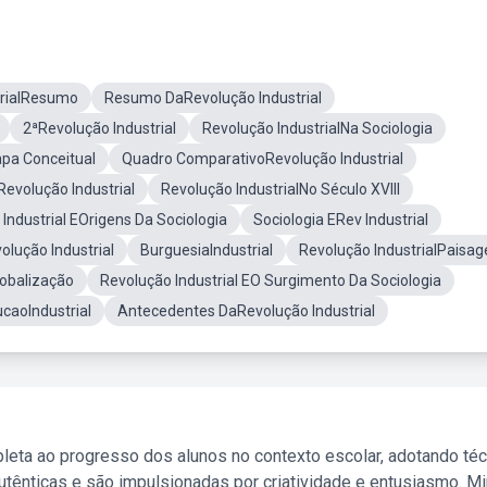
trialResumo
Resumo DaRevolução Industrial
2ªRevolução Industrial
Revolução IndustrialNa Sociologia
apa Conceitual
Quadro ComparativoRevolução Industrial
evolução Industrial
Revolução IndustrialNo Século XVIII
Industrial EOrigens Da Sociologia
Sociologia ERev Industrial
lução Industrial
BurguesiaIndustrial
Revolução IndustrialPaisa
lobalização
Revolução Industrial EO Surgimento Da Sociologia
caoIndustrial
Antecedentes DaRevolução Industrial
leta ao progresso dos alunos no contexto escolar, adotando té
tênticas e são impulsionadas por criatividade e entusiasmo. M