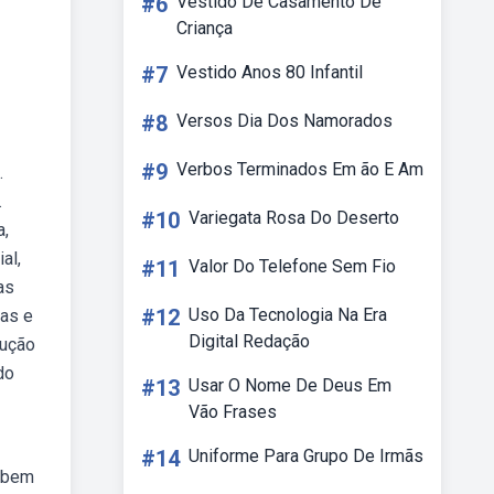
#6
Vestido De Casamento De
Criança
#7
Vestido Anos 80 Infantil
#8
Versos Dia Dos Namorados
#9
Verbos Terminados Em ão E Am
.
.
#10
Variegata Rosa Do Deserto
a,
al,
#11
Valor Do Telefone Sem Fio
as
#12
Uso Da Tecnologia Na Era
as e
Digital Redação
lução
do
#13
Usar O Nome De Deus Em
Vão Frases
#14
Uniforme Para Grupo De Irmãs
r bem