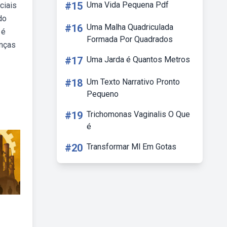
#15
Uma Vida Pequena Pdf
ciais
do
#16
Uma Malha Quadriculada
 é
Formada Por Quadrados
anças
#17
Uma Jarda é Quantos Metros
#18
Um Texto Narrativo Pronto
Pequeno
#19
Trichomonas Vaginalis O Que
é
#20
Transformar Ml Em Gotas