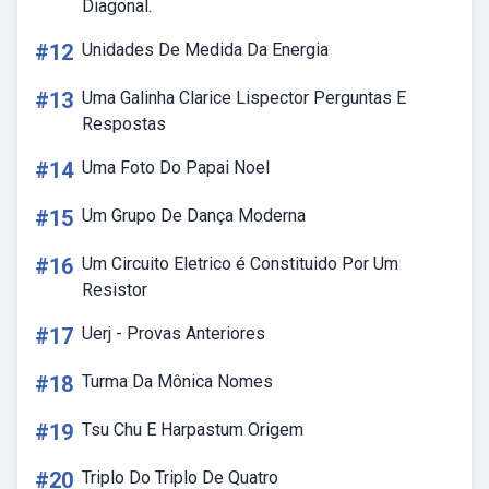
Diagonal.
#12
Unidades De Medida Da Energia
#13
Uma Galinha Clarice Lispector Perguntas E
Respostas
#14
Uma Foto Do Papai Noel
#15
Um Grupo De Dança Moderna
#16
Um Circuito Eletrico é Constituido Por Um
Resistor
#17
Uerj - Provas Anteriores
#18
Turma Da Mônica Nomes
#19
Tsu Chu E Harpastum Origem
#20
Triplo Do Triplo De Quatro