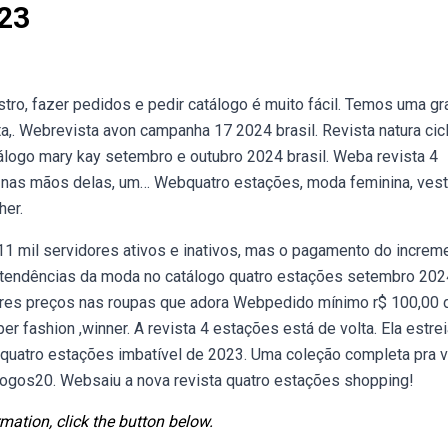
023
tro, fazer pedidos e pedir catálogo é muito fácil. Temos uma g
a,. Webrevista avon campanha 17 2024 brasil. Revista natura cic
tálogo mary kay setembro e outubro 2024 brasil. Weba revista 4
 nas mãos delas, um… Webquatro estações, moda feminina, vest
her.
11 mil servidores ativos e inativos, mas o pagamento do increm
s tendências da moda no catálogo quatro estações setembro 202
ores preços nas roupas que adora Webpedido mínimo r$ 100,00 
er fashion ,winner. A revista 4 estações está de volta. Ela estre
o quatro estações imbatível de 2023. Uma coleção completa pra 
logos20. Websaiu a nova revista quatro estações shopping!
mation, click the button below.