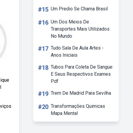
#15
Um Predio Se Chama Brasil
#16
Um Dos Meios De
Transportes Mais Utilizados
No Mundo
#17
Tudo Sala De Aula Artes -
Anos Iniciais
#18
Tubos Para Coleta De Sangue
E Seus Respectivos Exames
Fique
Pdf
l
#19
Trem De Madrid Para Sevilha
rviços
#20
Transformações Quimicas
Mapa Mental