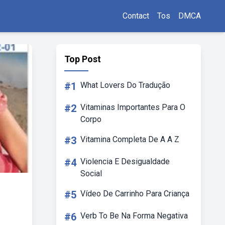
Contact
Tos
DMCA
Top Post
#1
What Lovers Do Tradução
#2
Vitaminas Importantes Para O
Corpo
#3
Vitamina Completa De A A Z
#4
Violencia E Desigualdade
Social
#5
Vídeo De Carrinho Para Criança
#6
Verb To Be Na Forma Negativa