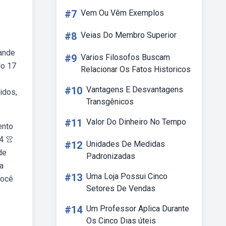
#7
Vem Ou Vêm Exemplos
#8
Veias Do Membro Superior
rande
#9
Varios Filosofos Buscam
lo 17
Relacionar Os Fatos Historicos
#10
Vantagens E Desvantagens
idos,
Transgênicos
#11
Valor Do Dinheiro No Tempo
ento
4 👚
#12
Unidades De Medidas
de
Padronizadas
ia
#13
Uma Loja Possui Cinco
você
Setores De Vendas
#14
Um Professor Aplica Durante
Os Cinco Dias úteis