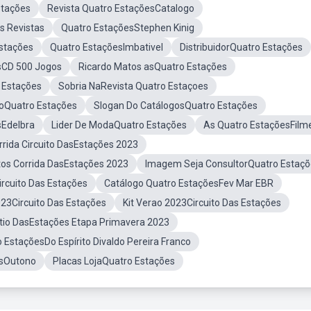
stações
Revista Quatro EstaçõesCatalogo
s Revistas
Quatro EstaçõesStephen Kinig
Estações
Quatro EstaçõesImbativel
DistribuidorQuatro Estações
sCD 500 Jogos
Ricardo Matos asQuatro Estações
 Estações
Sobria NaRevista Quatro Estaçoes
oQuatro Estações
Slogan Do CatálogosQuatro Estações
sEdelbra
Lider De ModaQuatro Estações
As Quatro EstaçõesFilm
rrida Circuito DasEstações 2023
tos Corrida DasEstações 2023
Imagem Seja ConsultorQuatro Estaçõ
ircuito Das Estações
Catálogo Quatro EstaçõesFev Mar EBR
023Circuito Das Estações
Kit Verao 2023Circuito Das Estações
tio DasEstações Etapa Primavera 2023
o EstaçõesDo Espírito Divaldo Pereira Franco
esOutono
Placas LojaQuatro Estações