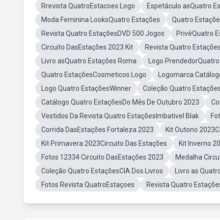
Rrevista QuatroEstacoes Logo
Espetáculo asQuatro E
Moda Feminina LooksQuatro Estações
Quatro Estaçõe
Revista Quatro EstaçõesDVD 500 Jogos
PrivêQuatro 
Circuito DasEstações 2023 Kit
Revista Quatro Estaçõe
Livro asQuatro Estações Roma
Logo PrendedorQuatro
Quatro EstaçõesCosmeticos Logo
Logomarca Catálog
Logo Quatro EstaçõesWinner
Coleção Quatro Estaçõe
Catálogo Quatro EstaçõesDo Mês De Outubro 2023
Co
Vestidos Da Revista Quatro EstaçõesImbativel Blak
Fo
Corrida DasEstações Fortaleza 2023
Kit Outono 2023C
Kit Primavera 2023Circuito Das Estações
Kit Inverno 2
Fotos 12334 Circuito DasEstações 2023
Medalha Circu
Coleção Quatro EstaçõesCIA Dos Livros
Livro as Quatr
Fotos Revista QuatroEstaçoes
Revista Quatro Estaçõ