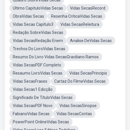
Quadro SobreVidas Secas
Ultimo CapituloVidas Secas
Vidas SecasRecord
ObraVidas Secas
Resenha CriticaVidas Secas
Vidas Secas Capítulo3
Vidas SecasReleitura
Redação SobreVidas Secas
Vidas SecasRedação Enem
Analise DeVidas Secas
Trechos Do LivroVidas Secas
Resumo Do Livro Vidas SecasGraciliano Ramos
Vidas SecasPDF Completo
Resaumo LivroVidas Secas
Vidas SecasPrincipis
Vidas SecasFrases
Cartaz Do FilmeVidas Secas
Vidas Secas1 Edicção
Significado De TítuloVidas Secas
Vidas SecasPDF Novo
Vidas SecasSinopse
FabianoVidas Secas
Vidas SecasContas
PowerPoint OnlineVidas Secas