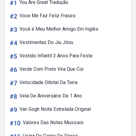
#1
You Are Great Tradução
#2
Voce Me Faz Feliz Frases
#3
Você é Meu Melhor Amigo Em Inglês
#4
Vestimentas Do Jiu Jitsu
#5
Vestido Infantil 3 Anos Para Festa
#6
Verde Com Preto Vira Que Cor
#7
Velocidade Orbital Da Terra
#8
Vela De Aniversário De 1 Ano
#9
Van Gogh Noite Estrelada Original
#10
Valores Das Notas Musicais
Usina Do Corpo De Flores