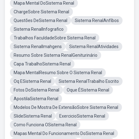
Mapa Mental DoSistema Renal
ChargeSobre Sistema Renal
Questões DeSistema Renal
Sistema RenalAnfíbos
Sistema RenalInfografico
Trabalhos FaculdadeSobre Sistema Renal
Sistema RenalImahgens
Sistema RenalAtividades
Resumo Sobre Sistema RenalGeniturinário
Capa TrabalhoSistema Renal
Mapa MentalResumo Sobre O Sistema Renal
Oq ESistema Renal
Sistema RenalTrabalho Escrito
Fotos DoSistema Renal
Oque ÉSistema Renal
ApostilaSistema Renal
Modelos De Mostra De ExtensãoSobre Sistema Renal
SlideSistema Renal
ExercicioSistema Renal
Como Funciona OSistema Renal
Mapas Mental Do Funcionamento DoSistema Renal