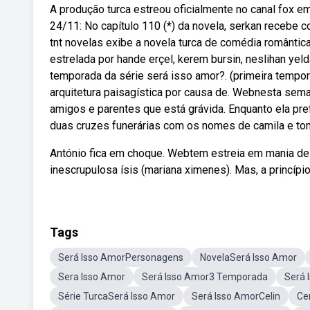
A produção turca estreou oficialmente no canal fox e
24/11: No capítulo 110 (*) da novela, serkan recebe 
tnt novelas exibe a novela turca de comédia romântica
estrelada por hande erçel, kerem bursin, neslihan yel
temporada da série será isso amor?. (primeira tempo
arquitetura paisagística por causa de. Webnesta sem
amigos e parentes que está grávida. Enquanto ela pr
duas cruzes funerárias com os nomes de camila e to
António fica em choque. Webtem estreia em mania de v
inescrupulosa ísis (mariana ximenes). Mas, a princípio
Tags
Será Isso AmorPersonagens
NovelaSerá Isso Amor
Sera Isso Amor
Será Isso Amor3 Temporada
Será 
Série TurcaSerá Isso Amor
Será Isso AmorCelin
Ce