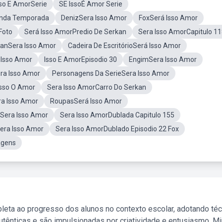
sso E AmorSerie
SE IssoÉ Amor Serie
unda Temporada
DenizSera Isso Amor
FoxSerá Isso Amor
Foto
Será Isso AmorPredio De Serkan
Sera Isso AmorCapitulo 1
anSera Isso Amor
Cadeira De EscritórioSerá Isso Amor
 Isso Amor
Isso E AmorEpisodio 30
EngimSera Isso Amor
ra Isso Amor
Personagens Da SerieSera Isso Amor
Isso O Amor
Sera Isso AmorCarro Do Serkan
a Isso Amor
RoupasSerá Isso Amor
aSera Isso Amor
Sera Isso AmorDublada Capitulo 155
Sera Isso Amor
Sera Isso AmorDublado Episodio 22 Fox
agens
leta ao progresso dos alunos no contexto escolar, adotando té
tênticas e são impulsionadas por criatividade e entusiasmo. M