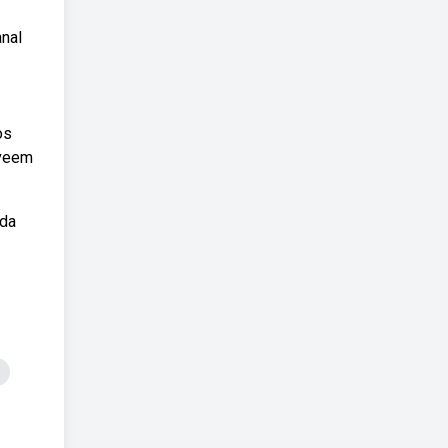
anal
os
 veem
 da