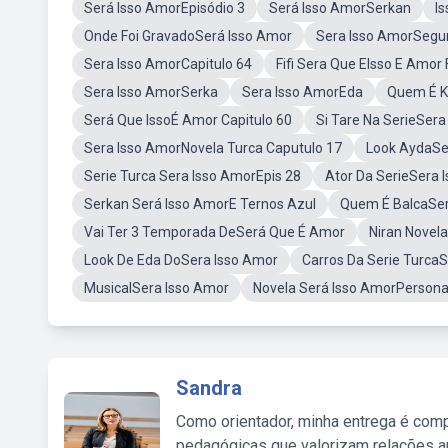
Será Isso AmorEpisódio 3
Será Isso AmorSerkan
I
Onde Foi GravadoSerá Isso Amor
Sera Isso AmorSeg
Sera Isso AmorCapitulo 64
Fifi Sera Que EIsso E Amor 
Sera Isso AmorSerka
Sera Isso AmorEda
Quem É K
Será Que IssoÉ Amor Capitulo 60
Si Tare Na SerieSera
Sera Isso AmorNovela Turca Caputulo 17
Look AydaSe
Serie Turca Sera Isso AmorEpis 28
Ator Da SerieSera 
Serkan Será Isso AmorE Ternos Azul
Quem É BalcaSer
Vai Ter 3 Temporada DeSerá Que É Amor
Niran Novel
Look De Eda DoSera Isso Amor
Carros Da Serie Turca
MusicalSera Isso Amor
Novela Será Isso AmorPerson
Sandra
Como orientador, minha entrega é comp
pedagógicas que valorizam relações au