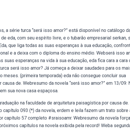
 a série turca “será isso amor?” está disponível no catálogo d
de eda, com seu espírito livre, e o tubarão empresarial serkan, 
Eda, que liga todas as suas esperanças à sua educação, confron
cional e a deixa com o diploma do ensino médio. Webserá isso a
 suas esperanças na vida à sua educação, eda fica cara a cara
a turca será isso amor? Já começa a deixar saudades para os mai
bido meses. (primeira temporada) eda não consegue concluir sua
por causa de. Webresumo da novela “será isso amor?” em 13/09: 
an em sua nova casa espaçosa.
raduação na faculdade de arquitetura paisagística por causa de.
apítulo 093 (*) da novela, erdem e leila fazem um trato sobre 
r capítulo 57 completo #sraisoamr. Webresumo da novela forç
 próximos capítulos na novela exibida pela record! Weba segund