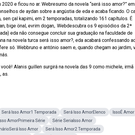
m 2020 e ficou no ar. Webresumo da novela “será isso amor?” em
conselhos de aydan sobre a angústia de eda e acaba ficando. O c
, sen çal kapimi, em 2 temporadas, totalizando 161 capítulos. É
dan, bige önal, evrim dogan,. Webdescubra os 9 episódios da 2ª
rada) eda não consegue concluir sua graduação na faculdade de
ana na novela turca será isso amor?, eda acabará confessando a
efere só. Webbruno e antónio saem e, quando chegam ao jardim,
más.
ocê! Alanis guillen surgirá na novela das 9 como michele, irmã
, as.
Será Isso Amor1 Temporada
Será Isso AmorElenco
IssoÉ Amor
Isso AmorPrimeira Série
Série SeriaIsso Amor
nárioSerá Isso Amor
Será Isso Amor2 Temporada