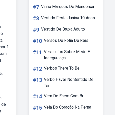
#7
Vinho Marques De Mendonça
#8
Vestido Festa Junina 10 Anos
a
#9
Vestido De Bruxa Adulto
se
ta
#10
Versos De Folia De Reis
mor 1.
#11
Versiculos Sobre Medo E
 com
Insegurança
s
#12
Verbos There To Be
No
#13
Verbo Haver No Sentido De
Ter
#14
Vem De Enem Com Br
a
a de
#15
Veia Do Coração Na Perna
a