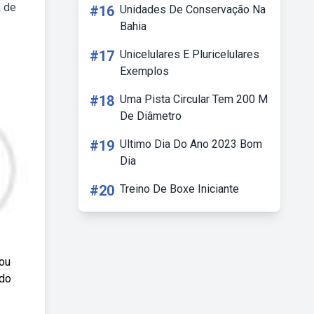
a de
#16
Unidades De Conservação Na
Bahia
#17
Unicelulares E Pluricelulares
Exemplos
#18
Uma Pista Circular Tem 200 M
De Diâmetro
#19
Ultimo Dia Do Ano 2023 Bom
Dia
#20
Treino De Boxe Iniciante
eou
 do