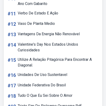
Ano Com Gabarito
#11
Verbo De Estado E Ação
#12
Vaso De Planta Medio
#13
Vantagens Da Energia Não Renovável
#14
Valentine's Day Nos Estados Unidos
Curiosidades
#15
Utilize A Relação Pitagórica Para Encontrar A
Diagonal.
#16
Unidades De Uso Sustentavel
#17
Unidade Federativa Do Brasil
#18
Tudo O Que Eu Sei Sobre O Amor
Triste Fim De Policarpo Quaresma Pdf