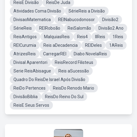
ReisE Divisão
ReisDe Juda
Atividades Coma Divisão
SérieReis a Divisão
DivisaoMatematica
REINabucodonosor
Divisão2
SérieReis
REIRoboão
ReiSalomão
Divisão2 Ano
ReisAntigos
MalquiasReis
Reis4
IIReis
1Reis
REICurumia
Reis aDecadencia
REIDeles
1AReis
AtrizesReis
CarregarREI
Diabo NovelaReis
Divisal Aparentori
ReisRecord Filisteus
Serie ReisAbisague
Reis aSucessão
Quadro Do ReisDe Israel Após Divisão
ReiDo Pertences
ReisDo Renodo Mario
DivisãoBíblia
ReisDo Reino Do Sul
ReisE Seus Servos