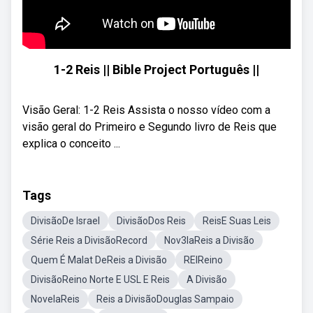
1-2 Reis || Bible Project Português ||
Visão Geral: 1-2 Reis Assista o nosso vídeo com a
visão geral do Primeiro e Segundo livro de Reis que
explica o conceito ...
Tags
DivisãoDe Israel
DivisãoDos Reis
ReisE Suas Leis
Série Reis a DivisãoRecord
Nov3laReis a Divisão
Quem É Malat DeReis a Divisão
REIReino
DivisãoReino Norte E USL E Reis
A Divisão
NovelaReis
Reis a DivisãoDouglas Sampaio