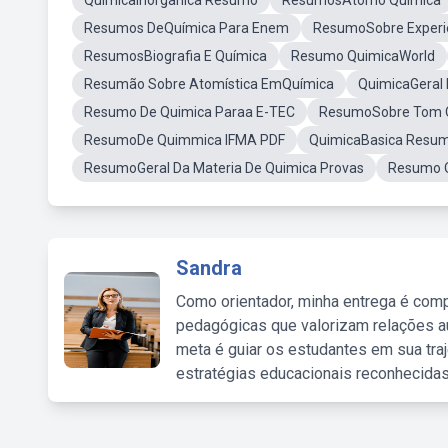
QuimicaInorganica Resumo
ResumosAtomo Quimica
Resumos DeQuímica Para Enem
ResumoSobre Experi
ResumosBiografia E Química
Resumo QuimicaWorld
Resumão Sobre Atomística EmQuímica
QuimicaGeral 
Resumo De Quimica Paraa E-TEC
ResumoSobre Tom 
ResumoDe Quimmica IFMA PDF
QuimicaBasica Resu
ResumoGeral Da Materia De Quimica Provas
Resumo 
Sandra
Como orientador, minha entrega é comp
pedagógicas que valorizam relações au
meta é guiar os estudantes em sua traj
estratégias educacionais reconhecidas