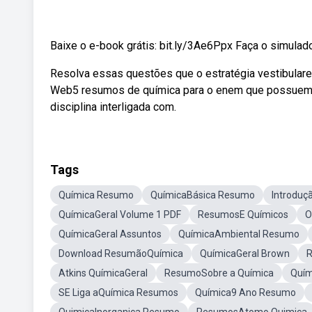
Baixe o e-book grátis: bit.ly/3Ae6Ppx Faça o simulado
Resolva essas questões que o estratégia vestibulares
Web5 resumos de química para o enem que possuem u
disciplina interligada com.
Tags
Química Resumo
QuímicaBásica Resumo
Introduç
QuímicaGeral Volume 1 PDF
ResumosE Químicos
O
QuímicaGeral Assuntos
QuímicaAmbiental Resumo
Download ResumãoQuímica
QuímicaGeral Brown
R
Atkins QuímicaGeral
ResumoSobre a Química
Quím
SE Liga aQuímica Resumos
Química9 Ano Resumo