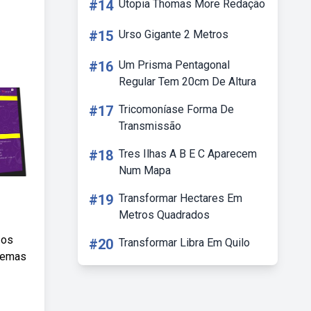
#14
Utopia Thomas More Redação
#15
Urso Gigante 2 Metros
#16
Um Prisma Pentagonal
Regular Tem 20cm De Altura
#17
Tricomoníase Forma De
Transmissão
#18
Tres Ilhas A B E C Aparecem
Num Mapa
#19
Transformar Hectares Em
Metros Quadrados
 os
#20
Transformar Libra Em Quilo
stemas