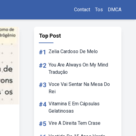
Contact
Tos
DMCA
Top Post
#1
Zelia Cardoso De Melo
#2
You Are Always On My Mind
Tradução
#3
Voce Vai Sentar Na Mesa Do
Rei
#4
Vitamina E Em Cápsulas
Gelatinosas
#5
Vire A Direita Tem Crase