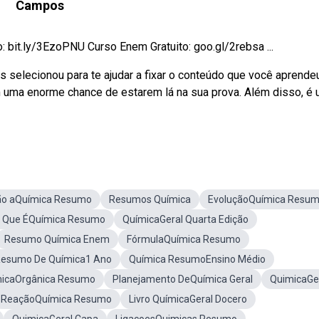
Campos
: bit.ly/3EzoPNU Curso Enem Gratuito: goo.gl/2rebsa ...
 selecionou para te ajudar a fixar o conteúdo que você aprendeu
ma enorme chance de estarem lá na sua prova. Além disso, é
ão aQuímica Resumo
Resumos Química
EvoluçãoQuímica Resu
 Que ÉQuímica Resumo
QuímicaGeral Quarta Edição
Resumo Química Enem
FórmulaQuímica Resumo
esumo De Química1 Ano
Química ResumoEnsino Médio
icaOrgânica Resumo
Planejamento DeQuímica Geral
QuimicaGer
ReaçãoQuímica Resumo
Livro QuímicaGeral Docero