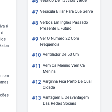
#6
Vestido De 15 Anos Verde
#7
Vesícula Biliar Para Que Serve
#8
Verbos Em Ingles Passado
iva é
Presente E Futuro
 é
#9
Ver O Numero 22 Com
plos
Frequencia
Saiba
#10
Ventilador De 50 Cm
#11
Vem Cá Menino Vem Cá
Menina
em em
#12
Varginha Fica Perto De Qual
temas
Cidade
ações
#13
Vantagem E Desvantagem
Das Redes Sociais