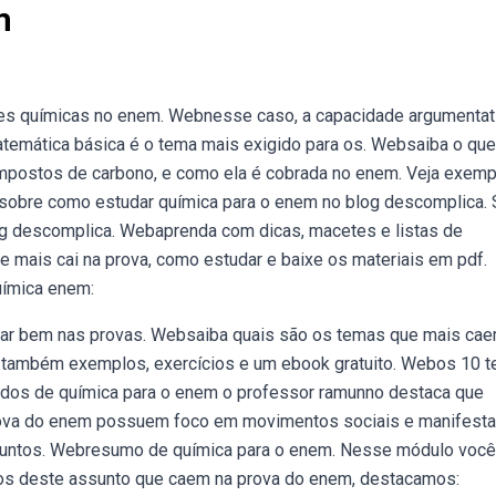
m
es químicas no enem. Webnesse caso, a capacidade argumentat
atemática básica é o tema mais exigido para os. Websaiba o que
ompostos de carbono, e como ela é cobrada no enem. Veja exem
sobre como estudar química para o enem no blog descomplica. 
g descomplica. Webaprenda com dicas, macetes e listas de
e mais cai na prova, como estudar e baixe os materiais em pdf.
uímica enem:
dar bem nas provas. Websaiba quais são os temas que mais ca
a também exemplos, exercícios e um ebook gratuito. Webos 10 
udos de química para o enem o professor ramunno destaca que
rova do enem possuem foco em movimentos sociais e manifest
ssuntos. Webresumo de química para o enem. Nesse módulo você
icos deste assunto que caem na prova do enem, destacamos: