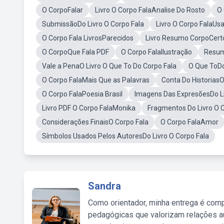
O CorpoFalar
Livro O Corpo FalaAnalise Do Rosto
O
SubmissãoDo Livro O Corpo Fala
Livro O Corpo FalaUs
O Corpo Fala LivrosParecidos
Livro Resumo CorpoCert
O CorpoQue Fala PDF
O Corpo FalaIlustração
Resum
Vale a PenaO Livro O Que To Do Corpo Fala
O Que ToDo
O Corpo FalaMais Que as Palavras
Conta Do HistoriasO
O Corpo FalaPoesia Brasil
Imagens Das ExpresõesDo Li
Livro PDF O Corpo FalaMonika
Fragmentos Do Livro O 
Considerações FinaisO Corpo Fala
O Corpo FalaAmor
Símbolos Usados Pelos AutoresDo Livro O Corpo Fala
Sandra
Como orientador, minha entrega é comp
pedagógicas que valorizam relações au