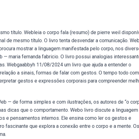
mo título. Webleia o corpo fala (resumo) de pierre weil disponí
inal de mesmo título. O livro tenta desvendar a comunicação. We
w, procura mostrar a linguagem manifestada pelo corpo, nos diver
 maria fernanda fabricio. O livro possui analogias interessant
as. Webgaabbyh 11/08/2024 um livro que ajuda a entender o
 relação a sinais, formas de falar com gestos. O tempo todo com
nterpretar gestos e expressões corporais para compreender melh
b — de forma simples e com ilustrações, os autores de “o cor
as dicas que o comportamento. Webo livro discute a linguagem
tos e pensamentos internos. Ele ensina como ler os gestos e
vro fascinante que explora a conexão entre o corpo e a mente. O
ma.