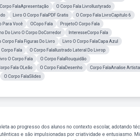
 Corpo FalaApresentação
O Corpo Fala LivroIlustyrado
ado
Livro O Corpo FalaPDF Gratis
O Corpo Fala LivroCapitulo 6
o Para Você
OCopo Fala
ProjetoO Corpo Fala
o Do Livro O Corpo DoCorredor
InteresseCorpo Fala
 Corpo Fala Figuras Do Livro
Livro O Corpo FalaCapa Azul
 Corpo Fala
O Corpo FalaIlustrado Lateral Do Livrop
vro O Corpo Fala
O Corpo FalaRouquidão
Corpo Fala OLeão
O Corpo FalaDesenho
Corpo FalaAnalise Artist
O Corpo FalaSlides
leta ao progresso dos alunos no contexto escolar, adotando té
tênticas e são impulsionadas por criatividade e entusiasmo. M