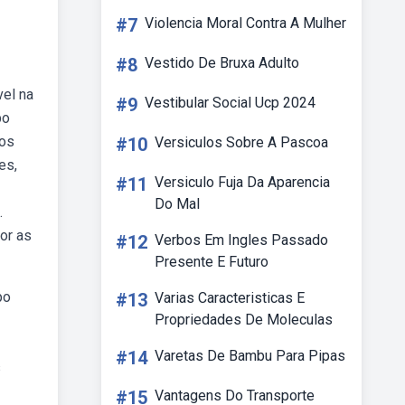
#7
Violencia Moral Contra A Mulher
#8
Vestido De Bruxa Adulto
vel na
#9
Vestibular Social Ucp 2024
bo
sos
#10
Versiculos Sobre A Pascoa
es,
#11
Versiculo Fuja Da Aparencia
Do Mal
.
or as
#12
Verbos Em Ingles Passado
Presente E Futuro
po
#13
Varias Caracteristicas E
Propriedades De Moleculas
#14
Varetas De Bambu Para Pipas
s
#15
Vantagens Do Transporte