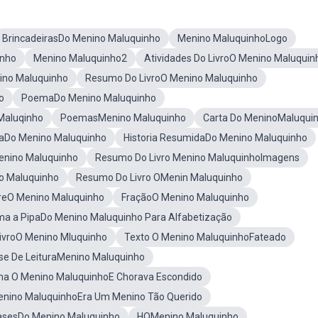
BrincadeirasDo Menino Maluquinho
Menino MaluquinhoLogo
inho
Menino Maluquinho2
Atividades Do LivroO Menino Maluquin
ino Maluquinho
Resumo Do LivroO Menino Maluquinho
o
PoemaDo Menino Maluquinho
Maluqinho
PoemasMenino Maluquinho
Carta Do MeninoMaluqui
iaDo Menino Maluquinho
Historia ResumidaDo Menino Maluquinho
Menino Maluquinho
Resumo Do Livro Menino MaluquinhoImagens
no Maluquinho
Resumo Do Livro OMenin Maluquinho
reO Menino Maluquinho
FraçãoO Menino Maluquinho
a a PipaDo Menino Maluquinho Para Alfabetização
ivroO Menino Mluquinho
Texto O Menino MaluquinhoFateado
se De LeituraMenino Maluquinho
a O Menino MaluquinhoE Chorava Escondido
nino MaluquinhoEra Um Menino Tão Querido
asesDo Menino Maluquinho
HQMenino Maluquinho