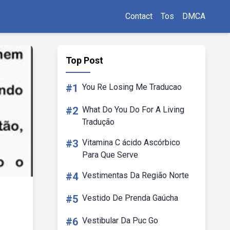
Contact
Tos
DMCA
Top Post
#1
You Re Losing Me Traducao
#2
What Do You Do For A Living
Tradução
#3
Vitamina C ácido Ascórbico
Para Que Serve
#4
Vestimentas Da Região Norte
#5
Vestido De Prenda Gaúcha
#6
Vestibular Da Puc Go