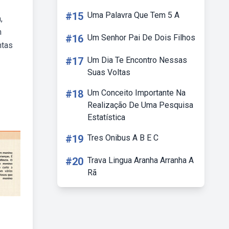
#15
Uma Palavra Que Tem 5 A
,
m
#16
Um Senhor Pai De Dois Filhos
ntas
#17
Um Dia Te Encontro Nessas
Suas Voltas
#18
Um Conceito Importante Na
Realização De Uma Pesquisa
Estatística
#19
Tres Onibus A B E C
#20
Trava Lingua Aranha Arranha A
Rã