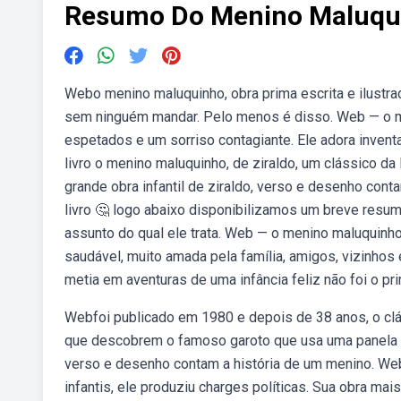
Resumo Do Menino Maluqu
Webo menino maluquinho, obra prima escrita e ilustrad
sem ninguém mandar. Pelo menos é disso. Web — o me
espetados e um sorriso contagiante. Ele adora inventa
livro o menino maluquinho, de ziraldo, um clássico da 
grande obra infantil de ziraldo, verso e desenho con
livro 🤔 logo abaixo disponibilizamos um breve resum
assunto do qual ele trata. Web — o menino maluquinho a
saudável, muito amada pela família, amigos, vizinhos 
metia em aventuras de uma infância feliz não foi o prim
Webfoi publicado em 1980 e depois de 38 anos, o clás
que descobrem o famoso garoto que usa uma panela na
verso e desenho contam a história de um menino. Webzir
infantis, ele produziu charges políticas. Sua obra ma