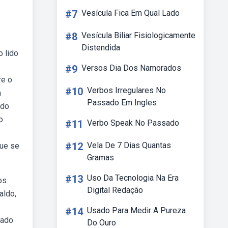
#7
Vesícula Fica Em Qual Lado
#8
Vesícula Biliar Fisiologicamente
Distendida
o lido
#9
Versos Dia Dos Namorados
re o
#10
Verbos Irregulares No
a
Passado Em Ingles
 do
o
#11
Verbo Speak No Passado
#12
Vela De 7 Dias Quantas
que se
Gramas
#13
Uso Da Tecnologia Na Era
os
Digital Redação
aldo,
#14
Usado Para Medir A Pureza
cado
Do Ouro