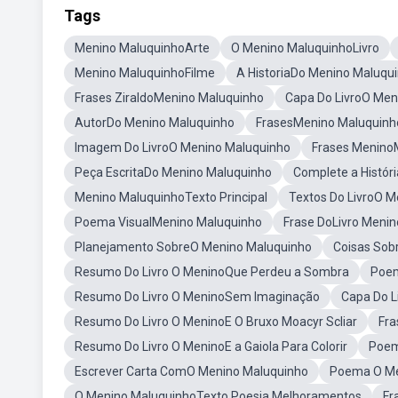
Tags
Menino MaluquinhoArte
O Menino MaluquinhoLivro
Menino MaluquinhoFilme
A HistoriaDo Menino Maluqu
Frases ZiraldoMenino Maluquinho
Capa Do LivroO Men
AutorDo Menino Maluquinho
FrasesMenino Maluquinh
Imagem Do LivroO Menino Maluquinho
Frases Menino
Peça EscritaDo Menino Maluquinho
Complete a Histór
Menino MaluquinhoTexto Principal
Textos Do LivroO 
Poema VisualMenino Maluquinho
Frase DoLivro Meni
Planejamento SobreO Menino Maluquinho
Coisas Sob
Resumo Do Livro O MeninoQue Perdeu a Sombra
Poem
Resumo Do Livro O MeninoSem Imaginação
Capa Do L
Resumo Do Livro O MeninoE O Bruxo Moacyr Scliar
Fra
Resumo Do Livro O MeninoE a Gaiola Para Colorir
Poem
Escrever Carta ComO Menino Maluquinho
Poema O Me
O Menino MaluquinhoTexto Poesia Melhoramentos
Fr