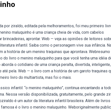
inho
a por ziraldo, editada pela melhoramentos, foi meu primeiro livr
nino maluquinho é uma criança cheia de vida, com cabelos
r brincadeiras, aprontar. Web — veja as opiniões de leitores sob
literatura infantil. Saiba como o personagem vive sua infância. N
tam a história de um menino traquinas que aprontava. Webresumo
o do livro o menino maluquinho para que você tenha uma idéia d
borda o cotidiano de uma criança peralta, divertida, inteligente,
e até pela. Web — o livro com a história de um garoto traquinas 
eiro livro do multiartista, mas foi o mais.
sico infantil: “o menino maluquinho”, continua encantando a tod
. Nessa versão disponibilizada, gratuitamente, pelo grande zir
aldo é um autor da literatura infantil brasileira. Além de livros
is famosa é o livro o menino maluquinho. Weboriginalmente publi