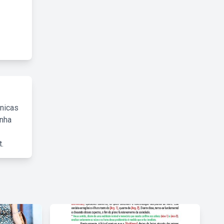
cnicas
inha
.