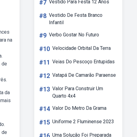
#7
Vestido Para Festa 12 Anos
#8
Vestido De Festa Branco
Infantil
ances
#9
Verbo Gostar No Futuro
ara na
#10
Velocidade Orbital Da Terra
a.
#11
Veias Do Pescoço Entupidas
m de
#12
Vatapá De Camarão Paraense
rês.
#13
Valor Para Construir Um
ta da
Quarto 4x4
 mais
#14
Valor Do Metro Da Grama
#15
Uniforme 2 Fluminense 2023
do.
o de
#16
Uma Solução Foi Preparada