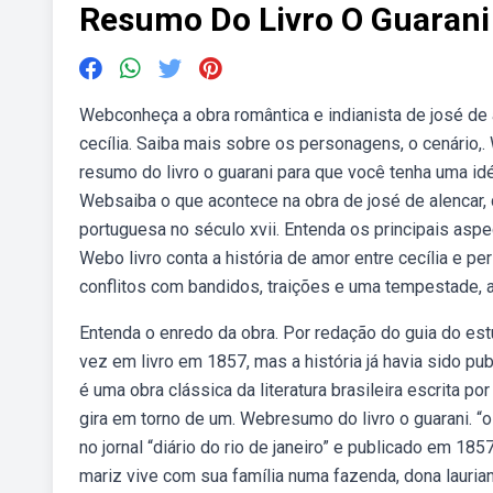
Resumo Do Livro O Guarani
Webconheça a obra romântica e indianista de josé de al
cecília. Saiba mais sobre os personagens, o cenário,
resumo do livro o guarani para que você tenha uma idéi
Websaiba o que acontece na obra de josé de alencar, 
portuguesa no século xvii. Entenda os principais aspe
Webo livro conta a história de amor entre cecília e pe
conflitos com bandidos, traições e uma tempestade, a
Entenda o enredo da obra. Por redação do guia do estu
vez em livro em 1857, mas a história já havia sido pub
é uma obra clássica da literatura brasileira escrita po
gira em torno de um. Webresumo do livro o guarani. “o
no jornal “diário do rio de janeiro” e publicado em 185
mariz vive com sua família numa fazenda, dona laurian