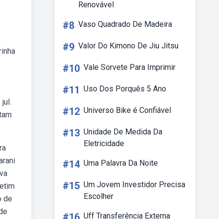
Renovável
#8
Vaso Quadrado De Madeira
#9
Valor Do Kimono De Jiu Jitsu
rinha
#10
Vale Sorvete Para Imprimir
#11
Uso Dos Porquês 5 Ano
jul.
#12
Universo Bike é Confiável
ntam
#13
Unidade De Medida Da
Eletricidade
ra
arani
#14
Uma Palavra Da Noite
iva
#15
Um Jovem Investidor Precisa
hetim
Escolher
o de
 de
#16
Uff Transferência Externa