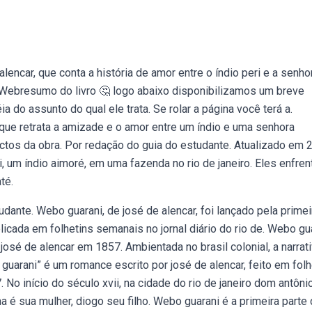
encar, que conta a história de amor entre o índio peri e a senho
. Webresumo do livro 🤔 logo abaixo disponibilizamos um breve
a do assunto do qual ele trata. Se rolar a página você terá a.
que retrata a amizade e o amor entre um índio e uma senhora
ctos da obra. Por redação do guia do estudante. Atualizado em 2 
ri, um índio aimoré, em uma fazenda no rio de janeiro. Eles enfre
té.
dante. Webo guarani, de josé de alencar, foi lançado pela primei
licada em folhetins semanais no jornal diário do rio de. Webo gu
r josé de alencar em 1857. Ambientada no brasil colonial, a narrat
 guarani” é um romance escrito por josé de alencar, feito em fol
7. No início do século xvii, na cidade do rio de janeiro dom antôni
a é sua mulher, diogo seu filho. Webo guarani é a primeira parte