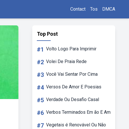
Contact
Tos
DMCA
Top Post
#1
Volto Logo Para Imprimir
#2
Volei De Praia Rede
#3
Você Vai Sentar Por Cima
#4
Versos De Amor E Poesias
#5
Verdade Ou Desafio Casal
#6
Verbos Terminados Em ão E Am
#7
Vegetais é Renovável Ou Não