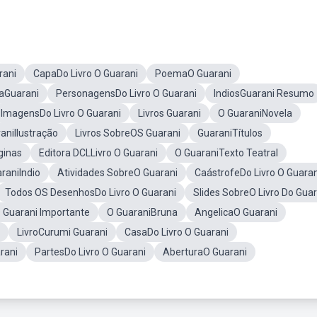
rani
CapaDo Livro O Guarani
PoemaO Guarani
raGuarani
PersonagensDo Livro O Guarani
IndiosGuarani Resumo
ImagensDo Livro O Guarani
Livros Guarani
O GuaraniNovela
aniIlustração
Livros SobreOS Guarani
GuaraniTítulos
ginas
Editora DCLLivro O Guarani
O GuaraniTexto Teatral
araniIndio
Atividades SobreO Guarani
CaástrofeDo Livro O Guaran
Todos OS DesenhosDo Livro O Guarani
Slides SobreO Livro Do Guar
 Guarani Importante
O GuaraniBruna
AngelicaO Guarani
LivroCurumi Guarani
CasaDo Livro O Guarani
rani
PartesDo Livro O Guarani
AberturaO Guarani