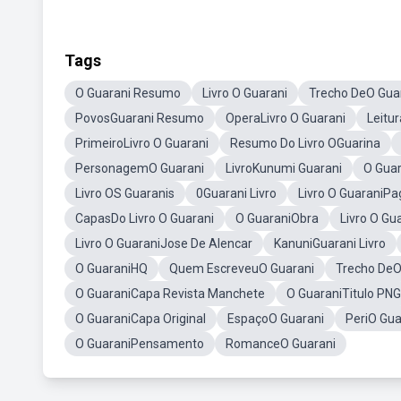
Tags
O Guarani Resumo
Livro O Guarani
Trecho DeO Gua
PovosGuarani Resumo
OperaLivro O Guarani
Leitu
PrimeiroLivro O Guarani
Resumo Do Livro OGuarina
PersonagemO Guarani
LivroKunumi Guarani
O Guar
Livro OS Guaranis
0Guarani Livro
Livro O GuaraniPa
CapasDo Livro O Guarani
O GuaraniObra
Livro O Gu
Livro O GuaraniJose De Alencar
KanuniGuarani Livro
O GuaraniHQ
Quem EscreveuO Guarani
Trecho DeO
O GuaraniCapa Revista Manchete
O GuaraniTitulo PNG
O GuaraniCapa Original
EspaçoO Guarani
PeriO Gua
O GuaraniPensamento
RomanceO Guarani