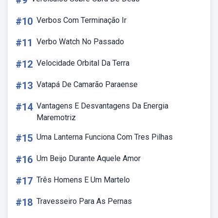
#9
#10
Verbos Com Terminação Ir
#11
Verbo Watch No Passado
#12
Velocidade Orbital Da Terra
#13
Vatapá De Camarão Paraense
#14
Vantagens E Desvantagens Da Energia
Maremotriz
#15
Uma Lanterna Funciona Com Tres Pilhas
#16
Um Beijo Durante Aquele Amor
#17
Três Homens E Um Martelo
#18
Travesseiro Para As Pernas