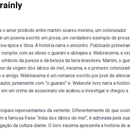
rainly
ra o amor proibido entre martim soares moreno, um colonizador
a é um poema escrito em prosa, um verdadeiro exemplo de prosa
iva épica e lítica. A história narra o encontro. Publicado primeir
 compõe com as obras o guarani e ubirajara a. Webiracema, a vi
 símbolo da pureza e da beleza da terra brasileira. Martim, o gue
mor da virgem dos lábios de mel, iracema, e o primeiro colonizad
o e amigo. Webiracema é um romance escrito por josé de alencar
autor, juntamente com “o guarani” e. Webeste livro narra a histór
 em um crime de assasinato ele acabou a investigar e chegou a
ncipais representantes da vertente. Diferentemente do que oco
om a famosa frase “índia dos lábios de mel”, é admirada pela sua
gação da cultura diante. O livro iracema apresenta a história de 