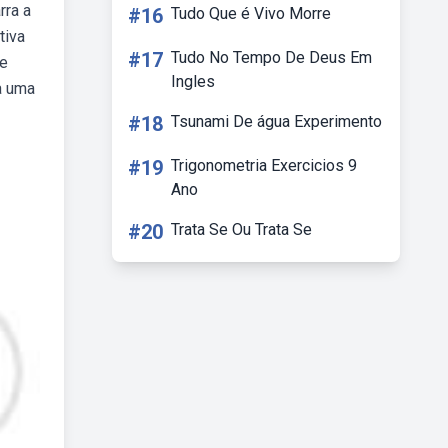
rra a
#16
Tudo Que é Vivo Morre
tiva
#17
Tudo No Tempo De Deus Em
de
Ingles
a uma
#18
Tsunami De água Experimento
#19
Trigonometria Exercicios 9
Ano
#20
Trata Se Ou Trata Se