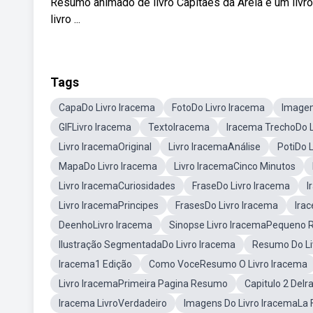
Resumo animado de livro Capitães da Areia é um livro
livro ...
Tags
CapaDo Livro Iracema
FotoDo Livro Iracema
Imagem
GIFLivro Iracema
TextoIracema
Iracema TrechoDo L
Livro IracemaOriginal
Livro IracemaAnálise
PotiDo 
MapaDo Livro Iracema
Livro IracemaCinco Minutos
Livro IracemaCuriosidades
FraseDo Livro Iracema
I
Livro IracemaPrincipes
FrasesDo Livro Iracema
Ira
DeenhoLivro Iracema
Sinopse Livro IracemaPequeno
Ilustração SegmentadaDo Livro Iracema
Resumo Do Li
Iracema1 Edição
Como VoceResumo O Livro Iracema
Livro IracemaPrimeira Pagina Resumo
Capitulo 2 De
Iracema LivroVerdadeiro
Imagens Do Livro IracemaLa 