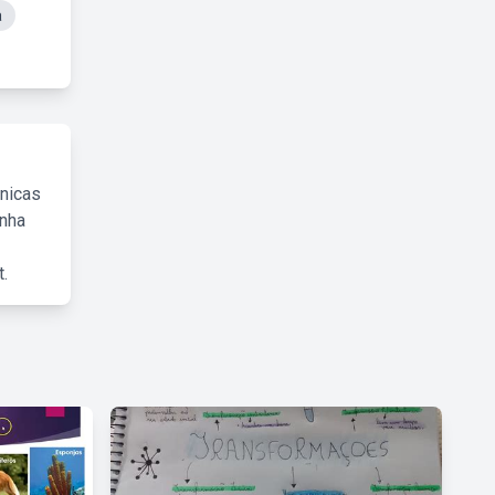
a
cnicas
inha
.