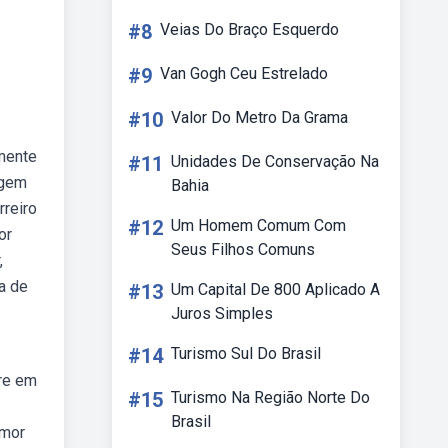
#8
Veias Do Braço Esquerdo
#9
Van Gogh Ceu Estrelado
#10
Valor Do Metro Da Grama
amente
#11
Unidades De Conservação Na
rgem
Bahia
rreiro
#12
Um Homem Comum Com
or
Seus Filhos Comuns
,
ia de
#13
Um Capital De 800 Aplicado A
Juros Simples
#14
Turismo Sul Do Brasil
rre em
#15
Turismo Na Região Norte Do
Brasil
amor