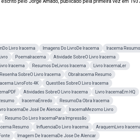
 escrito pelo Jorge Amado, publicado pela primeira vez em 193
Do Livro Iracema
Imagens Do LivroDe Iracema
Iracema Resum
ivro
PoemaIracema
Atividade SobreO Livro Iracema
Livro Iracema
Resumos DeLivros Iracema
Livro IracemaLer
Resenha SobreO Livro Iracema
ObraIracema Resumo
racema LivroFoto 4K
Questões SobreO Livro Iracema
cemaPDF
Atividades SobreO Livro Iracema
Livro IracemaEm HQ
 Resumo
IracemaEnredo
ResumoDa Obra Iracema
vro IracemaDe José De Alencar
IracemaMezomo Livro
Resumo Do Livro IracemaPara Impressão
Iracema Resumo
InfluenciaDo Livro Iracema
AraquemLivro Iracem
Fonte
Imagem De IracemaDe Jose De Alencar