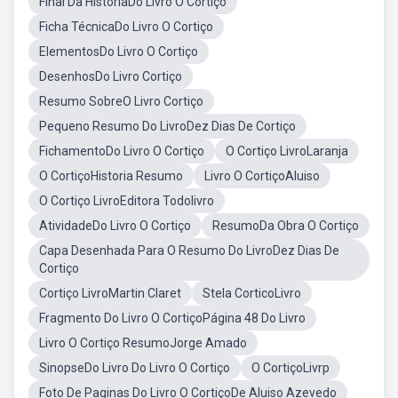
Final Da HistóriaDo Livro O Cortiço
Ficha TécnicaDo Livro O Cortiço
ElementosDo Livro O Cortiço
DesenhosDo Livro Cortiço
Resumo SobreO Livro Cortiço
Pequeno Resumo Do LivroDez Dias De Cortiço
FichamentoDo Livro O Cortiço
O Cortiço LivroLaranja
O CortiçoHistoria Resumo
Livro O CortiçoAluiso
O Cortiço LivroEditora Todolivro
AtividadeDo Livro O Cortiço
ResumoDa Obra O Cortiço
Capa Desenhada Para O Resumo Do LivroDez Dias De
Cortiço
Cortiço LivroMartin Claret
Stela CorticoLivro
Fragmento Do Livro O CortiçoPágina 48 Do Livro
Livro O Cortiço ResumoJorge Amado
SinopseDo Livro Do Livro O Cortiço
O CortiçoLivrp
Foto De Paginas Do Livro O CortiçoDe Aluiso Azevedo