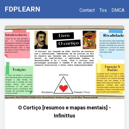
FDPLEARN
Contact
Tos
DMCA
O Cortiço [resumos e mapas mentais] -
Infinittus