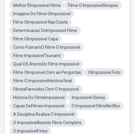
Melhor ÉImpossível Filme
Filme O ImpossívelSinopse
Imagens Do Filme OImpossivel
Filme OImpossivel Nao Existe
Determinacao DoImpossivel Filme
Filme OImpossivel Capa
Como FizeramO Filme O Impossivel
Filme ImpossívelTsunami
Qual OS AtoresDo Filme Impossível
Filme OImposivel Com as Perguntas
OImpossivel Foto
Filme O ImpossívelHistória Real
FilmesParecidos Com O Impossivel
Historia Do FilmeImpossivel
Impossivel Disney
Capas DeFilmes Impossivel
O Impossivel FilmeNetflex
A Disciplina Realiza O Impossivel
O ImpossívelAssistir Filme Completo
O ImpossívelFotos