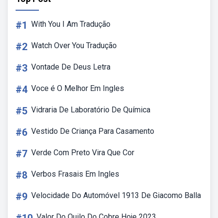
#1
With You I Am Tradução
#2
Watch Over You Tradução
#3
Vontade De Deus Letra
#4
Voce é O Melhor Em Ingles
#5
Vidraria De Laboratório De Química
#6
Vestido De Criança Para Casamento
#7
Verde Com Preto Vira Que Cor
#8
Verbos Frasais Em Ingles
#9
Velocidade Do Automóvel 1913 De Giacomo Balla
Valor Do Quilo Do Cobre Hoje 2023