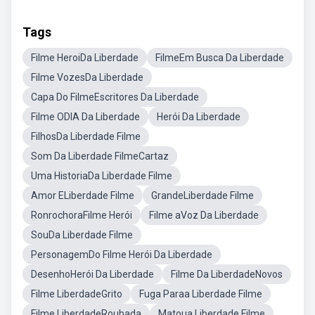
Tags
Filme HeroiDa Liberdade
FilmeEm Busca Da Liberdade
Filme VozesDa Liberdade
Capa Do FilmeEscritores Da Liberdade
Filme ODIA Da Liberdade
Herói Da Liberdade
FilhosDa Liberdade Filme
Som Da Liberdade FilmeCartaz
Uma HistoriaDa Liberdade Filme
Amor ELiberdade Filme
GrandeLiberdade Filme
RonrochoraFilme Herói
Filme aVoz Da Liberdade
SouDa Liberdade Filme
PersonagemDo Filme Herói Da Liberdade
DesenhoHerói Da Liberdade
Filme Da LiberdadeNovos
Filme LiberdadeGrito
Fuga Paraa Liberdade Filme
Filme LiberdadeRoubada
Matoua Liberdade Filme