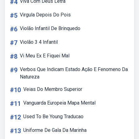
#4
Viva Com Deus Letra
#5
Virgula Depois Do Pois
#6
Violão Infantil De Brinquedo
#7
Violão 3 4 Infantil
#8
Vi Meu Ex E Fiquei Mal
#9
Verbos Que Indicam Estado Ação E Fenomeno Da
Natureza
#10
Veias Do Membro Superior
#11
Vanguarda Europeia Mapa Mental
#12
Used To Be Young Traducao
#13
Uniforme De Gala Da Marinha