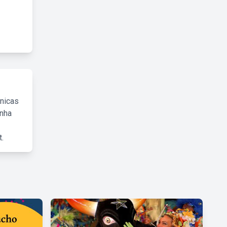
cnicas
inha
.