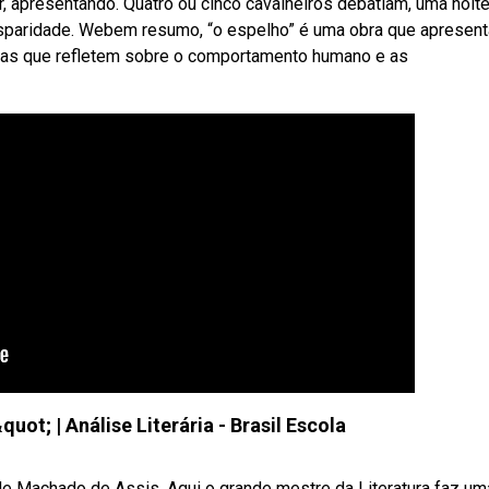
or, apresentando. Quatro ou cinco cavalheiros debatiam, uma noite
isparidade. Webem resumo, “o espelho” é uma obra que apresent
órias que refletem sobre o comportamento humano e as
ot; | Análise Literária - Brasil Escola
 de Machado de Assis. Aqui o grande mestre da Literatura faz um