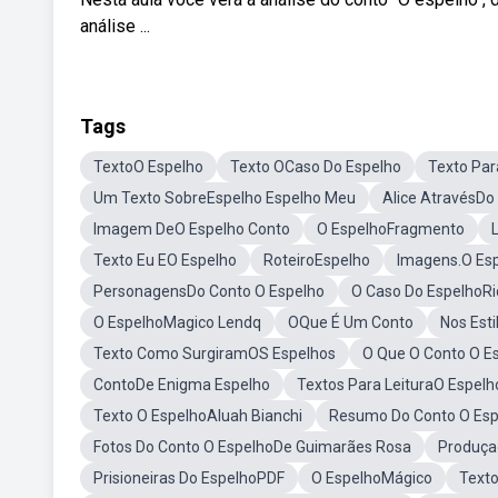
análise ...
Tags
TextoO Espelho
Texto OCaso Do Espelho
Texto Par
Um Texto SobreEspelho Espelho Meu
Alice AtravésDo
Imagem DeO Espelho Conto
O EspelhoFragmento
Texto Eu EO Espelho
RoteiroEspelho
Imagens.O Es
PersonagensDo Conto O Espelho
O Caso Do EspelhoR
O EspelhoMagico Lendq
OQue É Um Conto
Nos Est
Texto Como SurgiramOS Espelhos
O Que O Conto O E
ContoDe Enigma Espelho
Textos Para LeituraO Espelh
Texto O EspelhoAluah Bianchi
Resumo Do Conto O Esp
Fotos Do Conto O EspelhoDe Guimarães Rosa
Produça
Prisioneiras Do EspelhoPDF
O EspelhoMágico
Texto