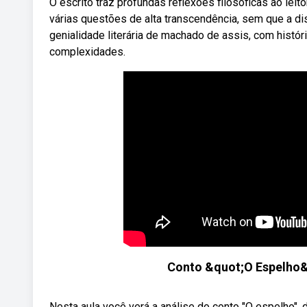
O escrito traz profundas reflexões filosóficas ao leit
várias questões de alta transcendência, sem que a d
genialidade literária de machado de assis, com hist
complexidades.
Conto &quot;O Espelho&qu
Nesta aula você verá a análise do conto "O espelho",