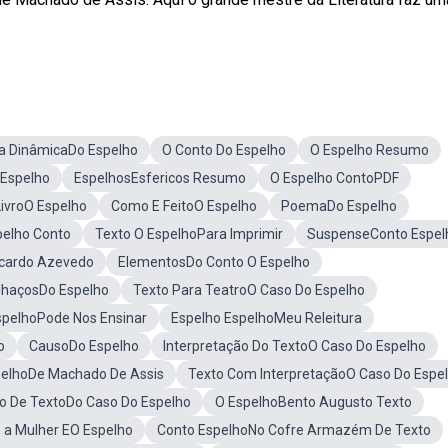
a DinâmicaDo Espelho
O Conto Do Espelho
O Espelho Resumo
 Espelho
EspelhosEsfericos Resumo
O Espelho ContoPDF
LivroO Espelho
Como E FeitoO Espelho
PoemaDo Espelho
pelho Conto
Texto O EspelhoPara Imprimir
SuspenseConto Espel
icardo Azevedo
ElementosDo Conto O Espelho
ilhaçosDo Espelho
Texto Para TeatroO Caso Do Espelho
spelhoPode Nos Ensinar
Espelho EspelhoMeu Releitura
o
CausoDo Espelho
Interpretação Do TextoO Caso Do Espelho
elhoDe Machado De Assis
Texto Com InterpretaçãoO Caso Do Espe
o De TextoDo Caso Do Espelho
O EspelhoBento Augusto Texto
 a Mulher EO Espelho
Conto EspelhoNo Cofre Armazém De Texto