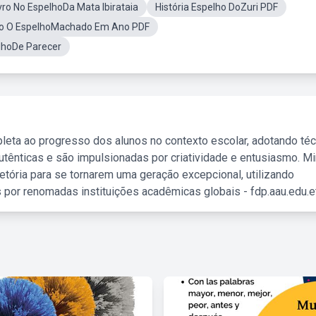
vro No EspelhoDa Mata Ibirataia
História Espelho DoZuri PDF
ro O EspelhoMachado Em Ano PDF
lhoDe Parecer
leta ao progresso dos alunos no contexto escolar, adotando té
tênticas e são impulsionadas por criatividade e entusiasmo. M
etória para se tornarem uma geração excepcional, utilizando
 por renomadas instituições acadêmicas globais - fdp.aau.edu.et