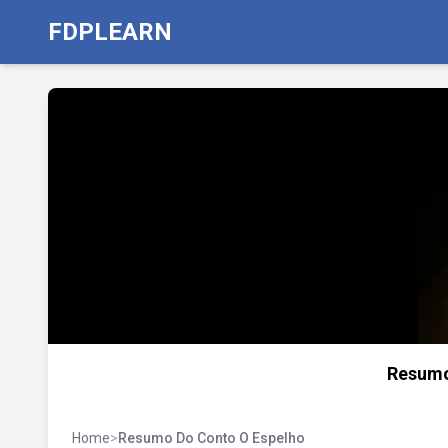
FDPLEARN
Resumo
Home
>
Resumo Do Conto O Espelho