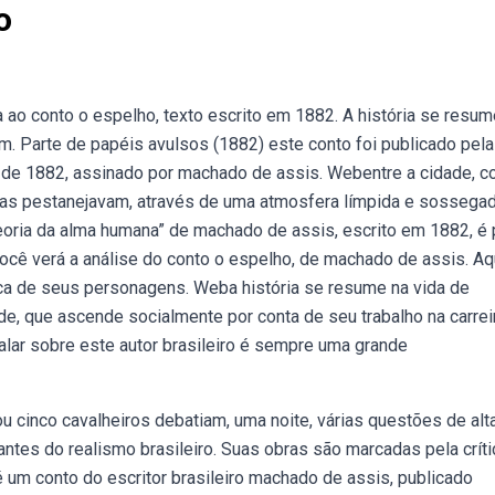
o
ao conto o espelho, texto escrito em 1882. A história se resum
. Parte de papéis avulsos (1882) este conto foi publicado pela
 de 1882, assinado por machado de assis. Webentre a cidade, 
elas pestanejavam, através de uma atmosfera límpida e sossegad
ria da alma humana” de machado de assis, escrito em 1882, é 
você verá a análise do conto o espelho, de machado de assis. Aq
ica de seus personagens. Weba história se resume na vida de
e, que ascende socialmente por conta de seu trabalho na carrei
Falar sobre este autor brasileiro é sempre uma grande
 cinco cavalheiros debatiam, uma noite, várias questões de alta
tes do realismo brasileiro. Suas obras são marcadas pela críti
é um conto do escritor brasileiro machado de assis, publicado