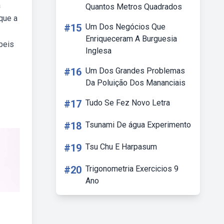
a
Quantos Metros Quadrados
que a
#15
Um Dos Negócios Que
Enriqueceram A Burguesia
peis
Inglesa
#16
Um Dos Grandes Problemas
Da Poluição Dos Mananciais
#17
Tudo Se Fez Novo Letra
#18
Tsunami De água Experimento
#19
Tsu Chu E Harpasum
#20
Trigonometria Exercicios 9
Ano