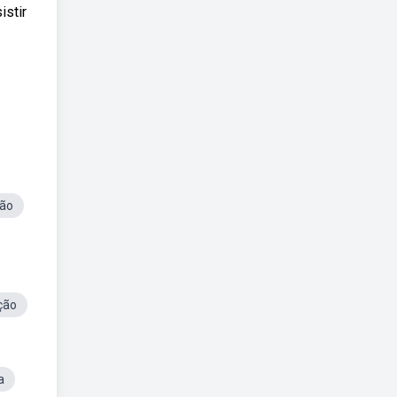
stir
ão
ção
a