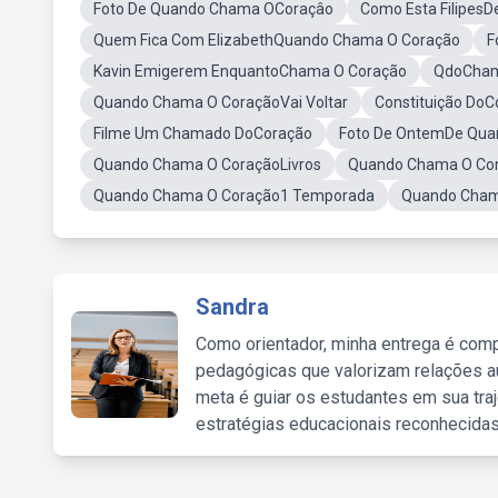
Foto De Quando Chama OCoraçâo
Como Esta Filipes
Quem Fica Com ElizabethQuando Chama O Coração
F
Kavin Emigerem EnquantoChama O Coração
QdoCham
Quando Chama O CoraçãoVai Voltar
Constituição DoC
Filme Um Chamado DoCoração
Foto De OntemDe Qua
Quando Chama O CoraçãoLivros
Quando Chama O Cor
Quando Chama O Coração1 Temporada
Quando Cham
Sandra
Como orientador, minha entrega é comp
pedagógicas que valorizam relações au
meta é guiar os estudantes em sua traj
estratégias educacionais reconhecidas