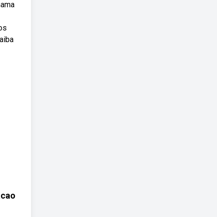
chama
os
aiba
acao