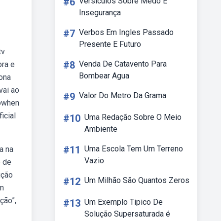
#6
Versiculos Sobre Medo E
Insegurança
#7
Verbos Em Ingles Passado
Presente E Futuro
tv
#8
Venda De Catavento Para
ora e
Bombear Agua
iona
vai ao
#9
Valor Do Metro Da Grama
ebwhen
icial
#10
Uma Redação Sobre O Meio
Ambiente
#11
Uma Escola Tem Um Terreno
a na
Vazio
o de
ição
#12
Um Milhão São Quantos Zeros
em
ção”,
#13
Um Exemplo Tipico De
Solução Supersaturada é