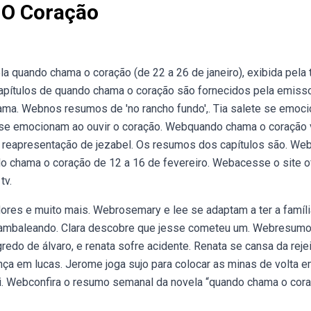
O Coração
 quando chama o coração (de 22 a 26 de janeiro), exibida pela 
apítulos de quando chama o coração são fornecidos pela emiss
ama. Webnos resumos de 'no rancho fundo',. Tia salete se emoc
a se emocionam ao ouvir o coração. Webquando chama o coração 
da reapresentação de jezabel. Os resumos dos capítulos são. W
do chama o coração de 12 a 16 de fevereiro. Webacesse o site of
tv.
ores e muito mais. Webrosemary e lee se adaptam a ter a famíli
s cambaleando. Clara descobre que jesse cometeu um. Webresum
do de álvaro, e renata sofre acidente. Renata se cansa da reje
a em lucas. Jerome joga sujo para colocar as minas de volta 
i. Webconfira o resumo semanal da novela “quando chama o cora