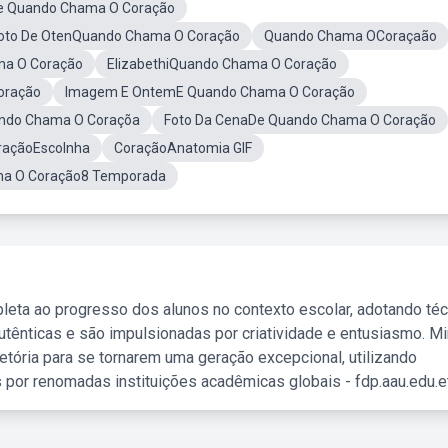
De Quando Chama O Coração
oto De OtenQuando Chama O Coração
Quando Chama OCoraçaão
a O Coração
ElizabethiQuando Chama O Coração
oração
Imagem E OntemE Quando Chama O Coração
ndo Chama O Coraçõa
Foto Da CenaDe Quando Chama O Coração
açãoEscolnha
CoraçãoAnatomia GIF
a O Coração8 Temporada
leta ao progresso dos alunos no contexto escolar, adotando té
tênticas e são impulsionadas por criatividade e entusiasmo. M
etória para se tornarem uma geração excepcional, utilizando
 por renomadas instituições acadêmicas globais - fdp.aau.edu.et