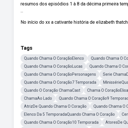
resumos dos episódios 1 à 8 da décima primeira t
...
No início do xx a cativante história de elizabeth thatch
Tags
Quando Chama O CoraçãoElenco
Quando Chama O Co
Quando Chama O CoraçãoLucas
Quando Chama O Cor
Quando Chama O CoraçãoPersonagens
Serie Chama
Quando Chama O Coração7 Temporada
MinissérieQu
Quando O Coração ChamaCast
Chama O CoraçãoElis
ChamaAo Lado
Quando Chama O Coração9 Tempora
AtrizDe Quando Chama O Coração
Quando Chama O 
Elenco Da 5 TemporadaQuando Chama O Coração
Ce
Quando Chama O Coração10 Temporada
AtoresDe Q