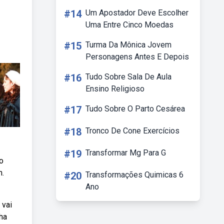
#14
Um Apostador Deve Escolher
Uma Entre Cinco Moedas
#15
Turma Da Mônica Jovem
Personagens Antes E Depois
#16
Tudo Sobre Sala De Aula
Ensino Religioso
#17
Tudo Sobre O Parto Cesárea
#18
Tronco De Cone Exercícios
#19
Transformar Mg Para G
o
m.
#20
Transformações Quimicas 6
Ano
 vai
lha