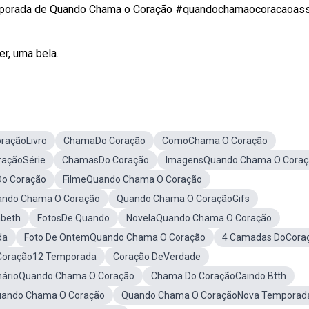
emporada de Quando Chama o Coração #quandochamaocoracaoassi
er, uma bela.
raçãoLivro
ChamaDo Coração
ComoChama O Coração
açãoSérie
ChamasDo Coração
ImagensQuando Chama O Coraç
Do Coração
FilmeQuando Chama O Coração
ando Chama O Coração
Quando Chama O CoraçãoGifs
abeth
FotosDe Quando
NovelaQuando Chama O Coração
da
Foto De OntemQuando Chama O Coração
4 Camadas DoCora
Coração12 Temporada
Coração DeVerdade
nárioQuando Chama O Coração
Chama Do CoraçãoCaindo Btth
uando Chama O Coração
Quando Chama O CoraçãoNova Temporad