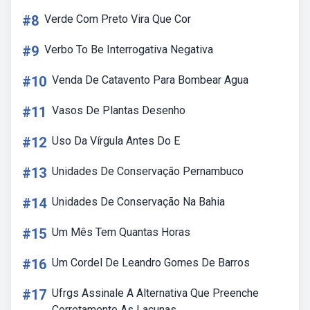
#8
Verde Com Preto Vira Que Cor
#9
Verbo To Be Interrogativa Negativa
#10
Venda De Catavento Para Bombear Agua
#11
Vasos De Plantas Desenho
#12
Uso Da Vírgula Antes Do E
#13
Unidades De Conservação Pernambuco
#14
Unidades De Conservação Na Bahia
#15
Um Mês Tem Quantas Horas
#16
Um Cordel De Leandro Gomes De Barros
#17
Ufrgs Assinale A Alternativa Que Preenche
Corretamente As Lacunas