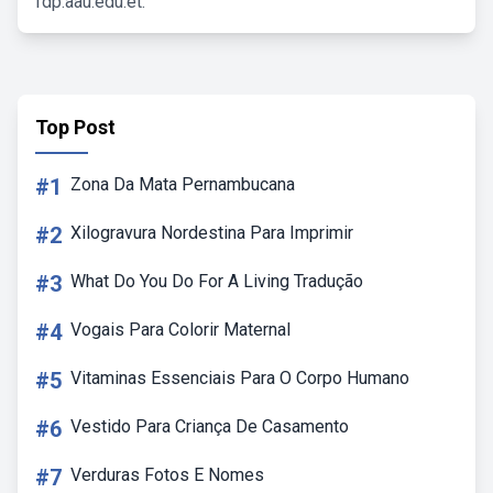
fdp.aau.edu.et.
Top Post
#1
Zona Da Mata Pernambucana
#2
Xilogravura Nordestina Para Imprimir
#3
What Do You Do For A Living Tradução
#4
Vogais Para Colorir Maternal
#5
Vitaminas Essenciais Para O Corpo Humano
#6
Vestido Para Criança De Casamento
#7
Verduras Fotos E Nomes