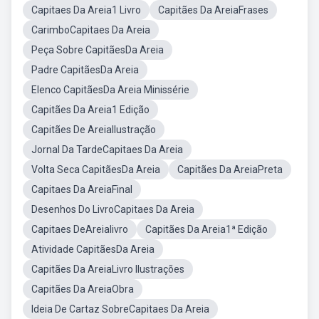
Capitaes Da Areia1 Livro
Capitães Da AreiaFrases
CarimboCapitaes Da Areia
Peça Sobre CapitãesDa Areia
Padre CapitãesDa Areia
Elenco CapitãesDa Areia Minissérie
Capitães Da Areia1 Edição
Capitães De AreiaIlustração
Jornal Da TardeCapitaes Da Areia
Volta Seca CapitãesDa Areia
Capitães Da AreiaPreta
Capitaes Da AreiaFinal
Desenhos Do LivroCapitaes Da Areia
Capitaes DeAreialivro
Capitães Da Areia1ª Edição
Atividade CapitãesDa Areia
Capitães Da AreiaLivro Ilustrações
Capitães Da AreiaObra
Ideia De Cartaz SobreCapitaes Da Areia