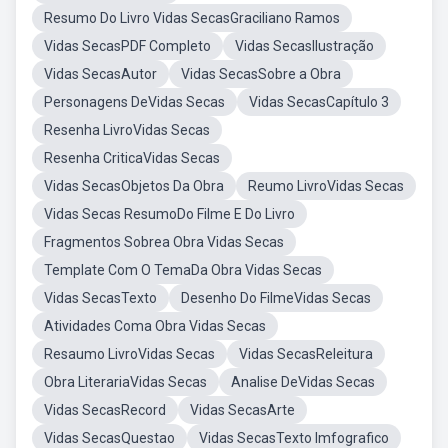
Resumo Do Livro Vidas SecasGraciliano Ramos
Vidas SecasPDF Completo
Vidas SecasIlustração
Vidas SecasAutor
Vidas SecasSobre a Obra
Personagens DeVidas Secas
Vidas SecasCapítulo 3
Resenha LivroVidas Secas
Resenha CriticaVidas Secas
Vidas SecasObjetos Da Obra
Reumo LivroVidas Secas
Vidas Secas ResumoDo Filme E Do Livro
Fragmentos Sobrea Obra Vidas Secas
Template Com O TemaDa Obra Vidas Secas
Vidas SecasTexto
Desenho Do FilmeVidas Secas
Atividades Coma Obra Vidas Secas
Resaumo LivroVidas Secas
Vidas SecasReleitura
Obra LiterariaVidas Secas
Analise DeVidas Secas
Vidas SecasRecord
Vidas SecasArte
Vidas SecasQuestao
Vidas SecasTexto Imfografico