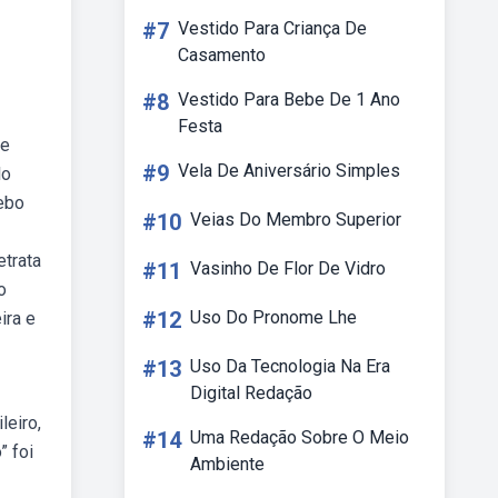
#7
Vestido Para Criança De
Casamento
#8
Vestido Para Bebe De 1 Ano
Festa
de
#9
Vela De Aniversário Simples
lo
Webo
#10
Veias Do Membro Superior
etrata
#11
Vasinho De Flor De Vidro
o
#12
Uso Do Pronome Lhe
ira e
#13
Uso Da Tecnologia Na Era
Digital Redação
leiro,
#14
Uma Redação Sobre O Meio
” foi
Ambiente