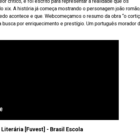
r crítico, e foi escrito para representar a realidade que os
lo xix. A história já começa mostrando o personagem joão romão
nredo acontece e que. Webcomeçamos o resumo da obra “o cortiç
na busca por enriquecimento e prestígio. Um português morador 
 Literária [Fuvest] - Brasil Escola