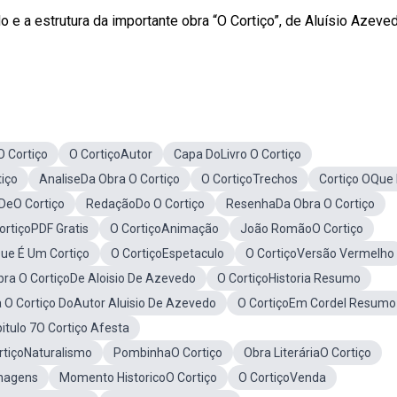
o e a estrutura da importante obra “O Cortiço”, de Aluísio Azeved
 Cortiço
O CortiçoAutor
Capa DoLivro O Cortiço
iço
AnaliseDa Obra O Cortiço
O CortiçoTrechos
Cortiço OQue
DeO Cortiço
RedaçãoDo O Cortiço
ResenhaDa Obra O Cortiço
ortiçoPDF Gratis
O CortiçoAnimação
João RomãoO Cortiço
ue É Um Cortiço
O CortiçoEspetaculo
O CortiçoVersão Vermelho
ra O CortiçoDe Aloisio De Azevedo
O CortiçoHistoria Resumo
O Cortiço DoAutor Aluisio De Azevedo
O CortiçoEm Cordel Resumo
itulo 7O Cortiço Afesta
rtiçoNaturalismo
PombinhaO Cortiço
Obra LiteráriaO Cortiço
onagens
Momento HistoricoO Cortiço
O CortiçoVenda