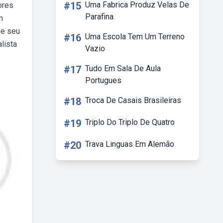
#15
Uma Fabrica Produz Velas De
ores
Parafina
m
de seu
#16
Uma Escola Tem Um Terreno
lista
Vazio
#17
Tudo Em Sala De Aula
Portugues
#18
Troca De Casais Brasileiras
#19
Triplo Do Triplo De Quatro
#20
Trava Linguas Em Alemão