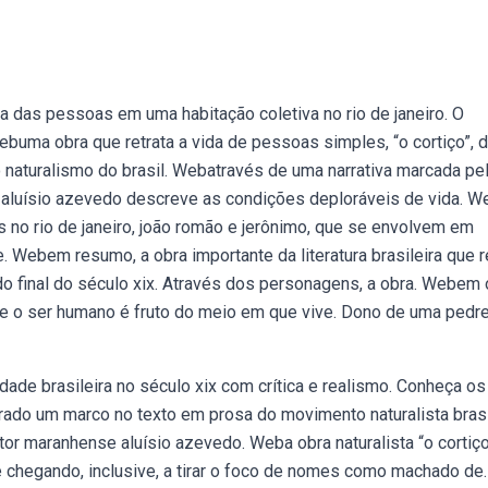
da das pessoas em uma habitação coletiva no rio de janeiro. O
ebuma obra que retrata a vida de pessoas simples, “o cortiço”, 
o naturalismo do brasil. Webatravés de uma narrativa marcada pe
, aluísio azevedo descreve as condições deploráveis de vida. 
es no rio de janeiro, joão romão e jerônimo, que se envolvem em
. Webem resumo, a obra importante da literatura brasileira que r
do final do século xix. Através dos personagens, a obra. Webem 
que o ser humano é fruto do meio em que vive. Dono de uma pedre
edade brasileira no século xix com crítica e realismo. Conheça os
rado um marco no texto em prosa do movimento naturalista brasi
or maranhense aluísio azevedo. Weba obra naturalista “o cortiço
 chegando, inclusive, a tirar o foco de nomes como machado de.