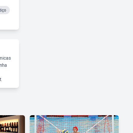
tiço
cnicas
inha
.