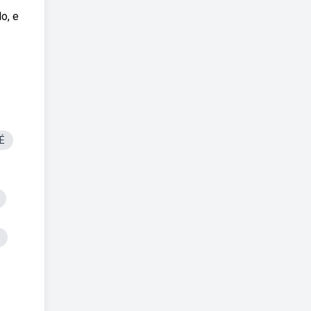
o, e
 É