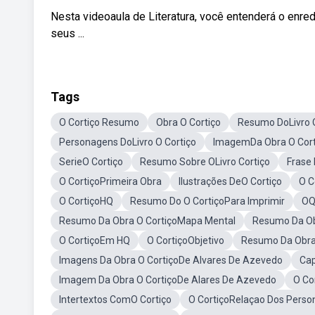
Nesta videoaula de Literatura, você entenderá o enred
seus ...
Tags
O Cortiço Resumo
Obra O Cortiço
Resumo DoLivro O
Personagens DoLivro O Cortiço
ImagemDa Obra O Cort
SerieO Cortiço
Resumo Sobre OLivro Cortiço
Frase 
O CortiçoPrimeira Obra
Ilustrações DeO Cortiço
O C
O CortiçoHQ
Resumo Do O CortiçoPara Imprimir
OQ
Resumo Da Obra O CortiçoMapa Mental
Resumo Da Ob
O CortiçoEm HQ
O CortiçoObjetivo
Resumo Da Obra 
Imagens Da Obra O CortiçoDe Alvares De Azevedo
Cap
Imagem Da Obra O CortiçoDe Alares De Azevedo
O Co
Intertextos ComO Cortiço
O CortiçoRelaçao Dos Pers