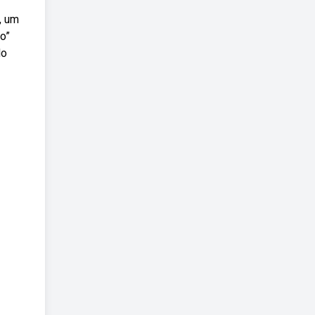
, um
o”
do