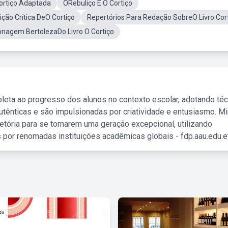
ortiço Adaptada
ORebuliço E O Cortiço
ição Crítica DeO Cortiço
Repertórios Para Redação SobreO Livro Cor
nagem BertolezaDo Livro O Cortiço
leta ao progresso dos alunos no contexto escolar, adotando té
tênticas e são impulsionadas por criatividade e entusiasmo. M
etória para se tornarem uma geração excepcional, utilizando
 por renomadas instituições acadêmicas globais - fdp.aau.edu.et