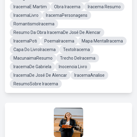
IracemaE Martim
Obra Iracema
Iracema Resumo
IracemaLivro
IracemaPersonagens
RomantismoIracema
Resumo Da Obra IracemaDe José De Alencar
IracemaPoti
PoemaIracema
Mapa MentalIracema
Capa Do LivroIracema
TextoIracema
MacunaimaResumo
Trecho DeIracema
IracemaDe Gabriela
Inocencia Livro
IracemaDe José De Alencar
IracemaAnalise
ResumoSobre Iracema