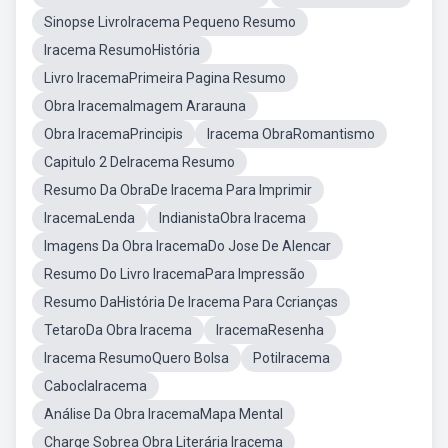
Sinopse LivroIracema Pequeno Resumo
Iracema ResumoHistória
Livro IracemaPrimeira Pagina Resumo
Obra IracemaImagem Ararauna
Obra IracemaPrincipis
Iracema ObraRomantismo
Capitulo 2 DeIracema Resumo
Resumo Da ObraDe Iracema Para Imprimir
IracemaLenda
IndianistaObra Iracema
Imagens Da Obra IracemaDo Jose De Alencar
Resumo Do Livro IracemaPara Impressão
Resumo DaHistória De Iracema Para Ccrianças
TetaroDa Obra Iracema
IracemaResenha
Iracema ResumoQuero Bolsa
PotiIracema
CaboclaIracema
Análise Da Obra IracemaMapa Mental
Charge Sobrea Obra Literária Iracema