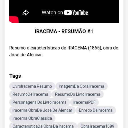
IRACEMA - RESUMÃO #1
Resumo e características de IRACEMA (1865), obra de
José de Alencar.
Tags
LivroIracema Resumo
ImagemDa Obra Iracema
ResumoDe Iracema
ResumoDo Livro Iracema
Personagens Do LivroIracema
IracemaPDF
Iracema ObraDe José De Alencar
Enredo DeIracema
Iracema ObraClassica
CaracterísticaDa Obra Da Iracema
Obra Iracema1689