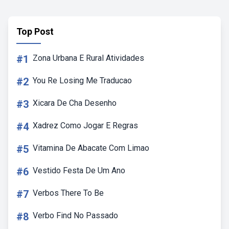
Top Post
#1
Zona Urbana E Rural Atividades
#2
You Re Losing Me Traducao
#3
Xicara De Cha Desenho
#4
Xadrez Como Jogar E Regras
#5
Vitamina De Abacate Com Limao
#6
Vestido Festa De Um Ano
#7
Verbos There To Be
#8
Verbo Find No Passado