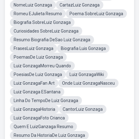
NomeLuiz Gonzaga
CartazLuiz Gonzaga
Romeu EJulieta Resumo
Poema SobreLuiz Gonzaga
Biografia SobreLuiz Gonzaga
Curiosidades SobreLuiz Gonzaga
Resumo Biografia DeSao Luiz Gonzaga
FrasesLuiz Gonzaga
Biografia Luis Gonzaga
PoemasDe Luiz Gonzaga
Luiz GonzagaMorreu Quando
PoesiasDe Luiz Gonzaga
Luiz GonzagaWiki
Luiz GonzagaFan Art
Onde Luiz GonzagaNasceu
Luiz Gonzaga ESantana
Linha Do TempoDe Luiz Gonzaga
Luiz GonzagaHistoria
CantorLuiz Gonzaga
Luiz GonzagaFoto Crianca
Quem E LuizGanzaga Resumo
Resumo Da HistoriaDe Luiz Gonzaga