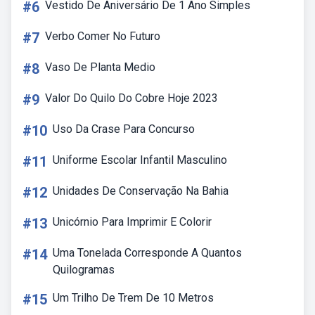
#6
Vestido De Aniversário De 1 Ano Simples
#7
Verbo Comer No Futuro
#8
Vaso De Planta Medio
#9
Valor Do Quilo Do Cobre Hoje 2023
#10
Uso Da Crase Para Concurso
#11
Uniforme Escolar Infantil Masculino
#12
Unidades De Conservação Na Bahia
#13
Unicórnio Para Imprimir E Colorir
#14
Uma Tonelada Corresponde A Quantos
Quilogramas
#15
Um Trilho De Trem De 10 Metros