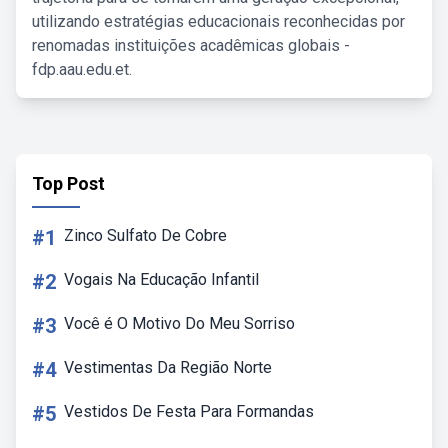
utilizando estratégias educacionais reconhecidas por
renomadas instituições acadêmicas globais -
fdp.aau.edu.et.
Top Post
#1
Zinco Sulfato De Cobre
#2
Vogais Na Educação Infantil
#3
Você é O Motivo Do Meu Sorriso
#4
Vestimentas Da Região Norte
#5
Vestidos De Festa Para Formandas