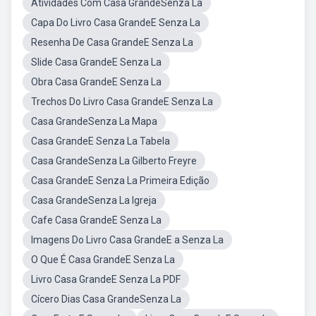
Atividades Com Casa GrandeSenza La
Capa Do Livro Casa GrandeE Senza La
Resenha De Casa GrandeE Senza La
Slide Casa GrandeE Senza La
Obra Casa GrandeE Senza La
Trechos Do Livro Casa GrandeE Senza La
Casa GrandeSenza La Mapa
Casa GrandeE Senza La Tabela
Casa GrandeSenza La Gilberto Freyre
Casa GrandeE Senza La Primeira Edição
Casa GrandeSenza La Igreja
Cafe Casa GrandeE Senza La
Imagens Do Livro Casa GrandeE a Senza La
O Que É Casa GrandeE Senza La
Livro Casa GrandeE Senza La PDF
Cícero Dias Casa GrandeSenza La