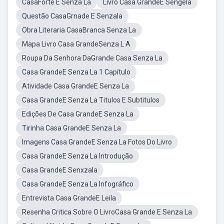
CasaForte E Senza La
Livro Casa GrandeE Sengela
Questão CasaGrnade E Senzala
Obra Literaria CasaBranca Senza La
Mapa Livro Casa GrandeSenza L A
Roupa Da Senhora DaGrande Casa Senza La
Casa GrandeE Senza La 1 Capítulo
Atividade Casa GrandeE Senza La
Casa GrandeE Senza La Titulos E Subtitulos
Edições De Casa GrandeE Senza La
Tirinha Casa GrandeE Senza La
Imagens Casa GrandeE Senza La Fotos Do Livro
Casa GrandeE Senza La Introdução
Casa GrandeE Senxzala
Casa GrandeE Senza La Infográfico
Entrevista Casa GrandeE Leila
Resenha Critica Sobre O LivroCasa Grande E Senza La