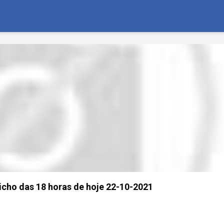
icho das 18 horas de hoje 22-10-2021