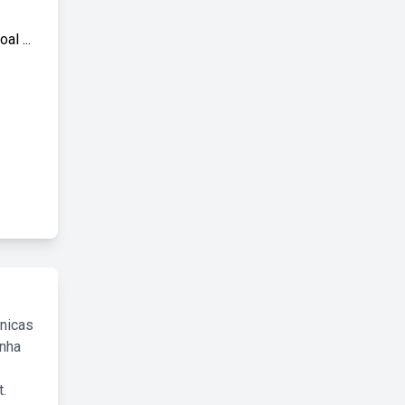
l ...
cnicas
inha
.