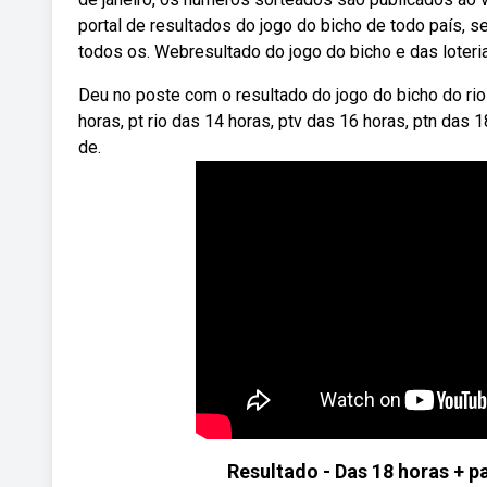
portal de resultados do jogo do bicho de todo país,
todos os. Webresultado do jogo do bicho e das loteria
Deu no poste com o resultado do jogo do bicho do rio 
horas, pt rio das 14 horas, ptv das 16 horas, ptn das 1
de.
Resultado - Das 18 horas + pa