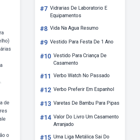
#7
Vidrarias De Laboratorio E
Equipamentos
#8
Vida Na Agua Resumo
ra
elho)
#9
Vestido Para Festa De 1 Ano
árias
#10
Vestido Para Criança De
Casamento
 a
#11
Verbo Watch No Passado
.
#12
Verbo Preferir Em Espanhol
ra de
#13
Varetas De Bambu Para Pipas
ores
#14
Valor Do Livro Um Casamento
ale
Arranjado
são o
#15
Uma Liga Metálica Sai Do