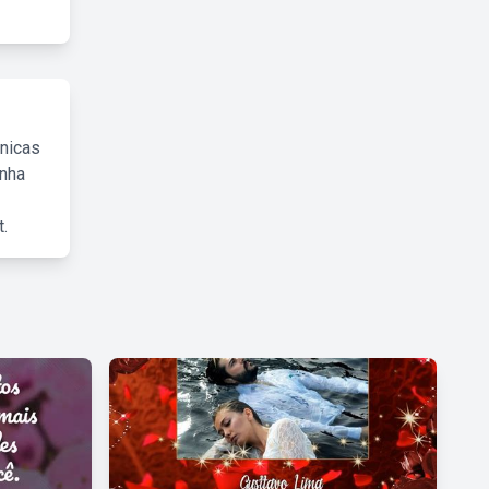
cnicas
inha
.