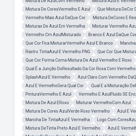
Mistura De AzulCom Vermelho
Mistura Azul E Vermel
Mistura De CoresVermelho E Azul
Que Mistura DeCor 
Vermelho Mais Azul DaQue Cor
Mistura DeCores E Re
Misturas De Azul Em Vermelha
Misturar Vermelho Az
Vermelho Cm AzulMisturado
Branco E Azul DaQue Co
Que Cor Fica MisturarVermelho Azul E Branco
ManchaA
Rastro TintaAzul E Vermelho PNG
Que Cor Que Mistur
Que Cor Forma Coma Mistura De Azul Vermelho E Roxo
Qual É a Junção DoResultado Da Cor Roxa Com Vermelho
SplashAzul E Vermelho
Azul Claro Com Vermelho DaQ
Azul E VermelhoGera Qual Cor
Qual E a Misturação 
PinturaVermelho E Azul
Vermelho E AzulFluido SE En
Mistura De Azul ERoxo
Misturar VermelhoCom Azul
Mistura De Cores AzulVerde Roxo Vermelho
Azul E V
Mancha De TintaAzul E Vermelha
Logo Com CoresAzu
Mistura DeTinta Preto Azul E Vermelho
Azul E Vermel