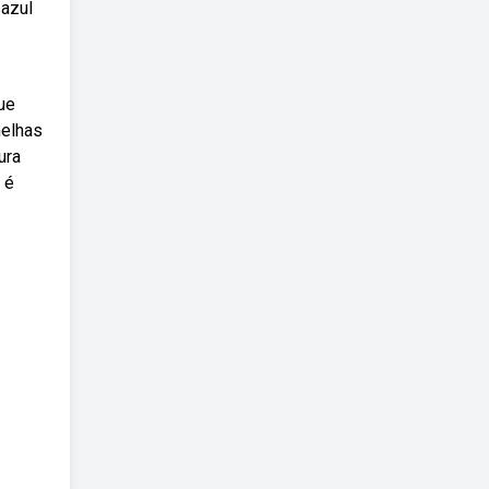
 azul
ue
melhas
ura
 é