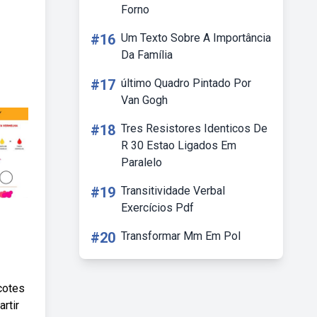
Forno
#16
Um Texto Sobre A Importância
Da Família
#17
último Quadro Pintado Por
Van Gogh
#18
Tres Resistores Identicos De
R 30 Estao Ligados Em
Paralelo
#19
Transitividade Verbal
Exercícios Pdf
#20
Transformar Mm Em Pol
cotes
rtir