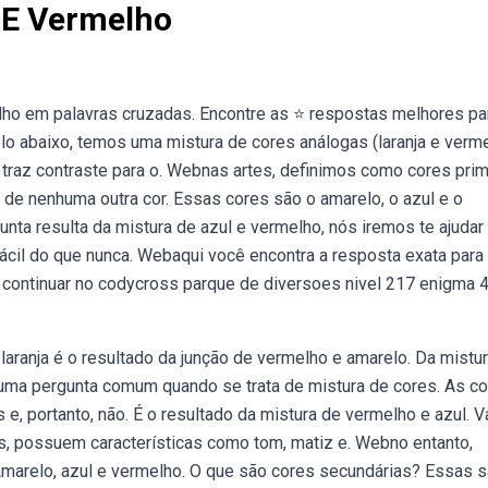
 E Vermelho
lho em palavras cruzadas. Encontre as ⭐ respostas melhores pa
 abaixo, temos uma mistura de cores análogas (laranja e verm
traz contraste para o. Webnas artes, definimos como cores prim
de nenhuma outra cor. Essas cores são o amarelo, o azul e o
nta resulta da mistura de azul e vermelho, nós iremos te ajudar
fácil do que nunca. Webaqui você encontra a resposta exata para
 continuar no codycross parque de diversoes nivel 217 enigma 4
laranja é o resultado da junção de vermelho e amarelo. Da mistu
 uma pergunta comum quando se trata de mistura de cores. As c
, portanto, não. É o resultado da mistura de vermelho e azul. V
as, possuem características como tom, matiz e. Webno entanto,
: Amarelo, azul e vermelho. O que são cores secundárias? Essas 