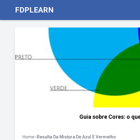
FDPLEARN
Guia sobre Cores: o qu
Home
>
Resulta Da Mistura De Azul E Vermelho