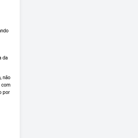
ando
a da
, não
a com
o por