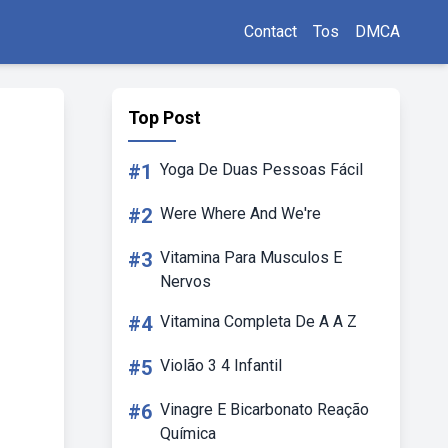
Contact
Tos
DMCA
Top Post
#1
Yoga De Duas Pessoas Fácil
#2
Were Where And We're
#3
Vitamina Para Musculos E
Nervos
#4
Vitamina Completa De A A Z
#5
Violão 3 4 Infantil
#6
Vinagre E Bicarbonato Reação
Química