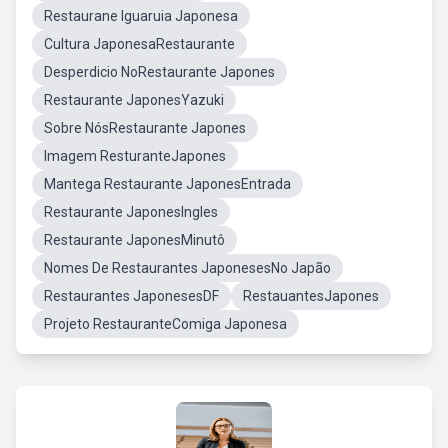
Restaurane Iguaruia Japonesa
Cultura JaponesaRestaurante
Desperdicio NoRestaurante Japones
Restaurante JaponesYazuki
Sobre NósRestaurante Japones
Imagem ResturanteJapones
Mantega Restaurante JaponesEntrada
Restaurante JaponesIngles
Restaurante JaponesMinutô
Nomes De Restaurantes JaponesesNo Japão
Restaurantes JaponesesDF
RestauantesJapones
Projeto RestauranteComiga Japonesa