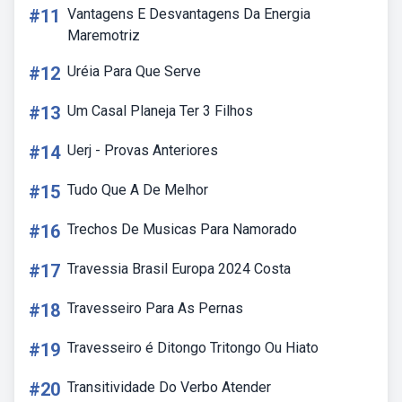
#11
Vantagens E Desvantagens Da Energia
Maremotriz
#12
Uréia Para Que Serve
#13
Um Casal Planeja Ter 3 Filhos
#14
Uerj - Provas Anteriores
#15
Tudo Que A De Melhor
#16
Trechos De Musicas Para Namorado
#17
Travessia Brasil Europa 2024 Costa
#18
Travesseiro Para As Pernas
#19
Travesseiro é Ditongo Tritongo Ou Hiato
#20
Transitividade Do Verbo Atender