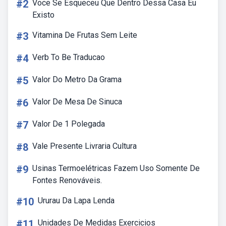
#2
Voce Se Esqueceu Que Dentro Dessa Casa Eu
Existo
#3
Vitamina De Frutas Sem Leite
#4
Verb To Be Traducao
#5
Valor Do Metro Da Grama
#6
Valor De Mesa De Sinuca
#7
Valor De 1 Polegada
#8
Vale Presente Livraria Cultura
#9
Usinas Termoelétricas Fazem Uso Somente De
Fontes Renováveis.
#10
Ururau Da Lapa Lenda
#11
Unidades De Medidas Exercicios