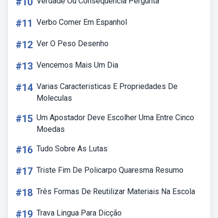
#10
Verdade Ou Consequência Pergunta
#11
Verbo Comer Em Espanhol
#12
Ver O Peso Desenho
#13
Vencemos Mais Um Dia
#14
Varias Caracteristicas E Propriedades De
Moleculas
#15
Um Apostador Deve Escolher Uma Entre Cinco
Moedas
#16
Tudo Sobre As Lutas
#17
Triste Fim De Policarpo Quaresma Resumo
#18
Três Formas De Reutilizar Materiais Na Escola
#19
Trava Lingua Para Dicção