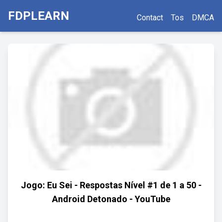
FDPLEARN
Contact
Tos
DMCA
Jogo: Eu Sei - Respostas Nível #1 de 1 a 50 -
Android Detonado - YouTube