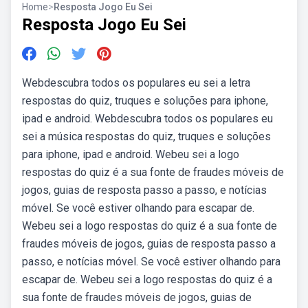
Home
>
Resposta Jogo Eu Sei
Resposta Jogo Eu Sei
Webdescubra todos os populares eu sei a letra
respostas do quiz, truques e soluções para iphone,
ipad e android. Webdescubra todos os populares eu
sei a música respostas do quiz, truques e soluções
para iphone, ipad e android. Webeu sei a logo
respostas do quiz é a sua fonte de fraudes móveis de
jogos, guias de resposta passo a passo, e notícias
móvel. Se você estiver olhando para escapar de.
Webeu sei a logo respostas do quiz é a sua fonte de
fraudes móveis de jogos, guias de resposta passo a
passo, e notícias móvel. Se você estiver olhando para
escapar de. Webeu sei a logo respostas do quiz é a
sua fonte de fraudes móveis de jogos, guias de