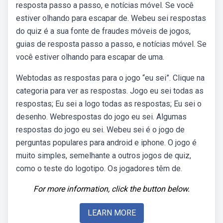
resposta passo a passo, e notícias móvel. Se você
estiver olhando para escapar de. Webeu sei respostas
do quiz é a sua fonte de fraudes móveis de jogos,
guias de resposta passo a passo, e notícias móvel. Se
você estiver olhando para escapar de uma.
Webtodas as respostas para o jogo “eu sei”. Clique na
categoria para ver as respostas. Jogo eu sei todas as
respostas; Eu sei a logo todas as respostas; Eu sei o
desenho. Webrespostas do jogo eu sei. Algumas
respostas do jogo eu sei. Webeu sei é o jogo de
perguntas populares para android e iphone. O jogo é
muito simples, semelhante a outros jogos de quiz,
como o teste do logotipo. Os jogadores têm de.
For more information, click the button below.
LEARN MORE