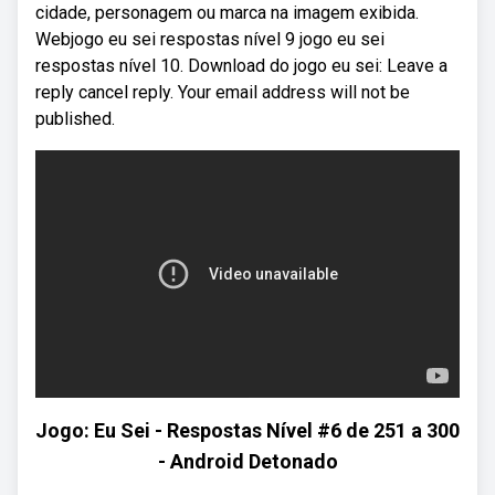
cidade, personagem ou marca na imagem exibida.
Webjogo eu sei respostas nível 9 jogo eu sei
respostas nível 10. Download do jogo eu sei: Leave a
reply cancel reply. Your email address will not be
published.
Jogo: Eu Sei - Respostas Nível #6 de 251 a 300
- Android Detonado