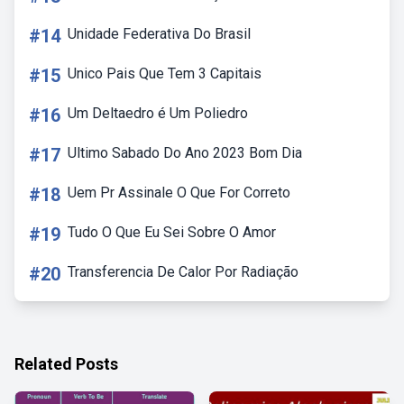
#14
Unidade Federativa Do Brasil
#15
Unico Pais Que Tem 3 Capitais
#16
Um Deltaedro é Um Poliedro
#17
Ultimo Sabado Do Ano 2023 Bom Dia
#18
Uem Pr Assinale O Que For Correto
#19
Tudo O Que Eu Sei Sobre O Amor
#20
Transferencia De Calor Por Radiação
Related Posts