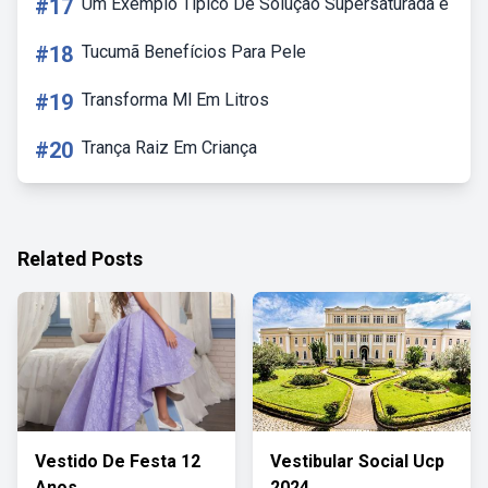
#17
Um Exemplo Tipico De Solução Supersaturada é
#18
Tucumã Benefícios Para Pele
#19
Transforma Ml Em Litros
#20
Trança Raiz Em Criança
Related Posts
Vestido De Festa 12
Vestibular Social Ucp
Anos
2024