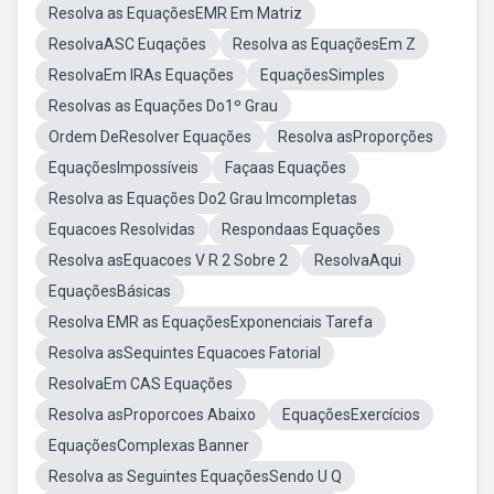
Resolva as EquaçõesEMR Em Matriz
ResolvaASC Euqações
Resolva as EquaçõesEm Z
ResolvaEm IRAs Equações
EquaçõesSimples
Resolvas as Equações Do1º Grau
Ordem DeResolver Equações
Resolva asProporções
EquaçõesImpossíveis
Façaas Equações
Resolva as Equações Do2 Grau Imcompletas
Equacoes Resolvidas
Respondaas Equações
Resolva asEquacoes V R 2 Sobre 2
ResolvaAqui
EquaçõesBásicas
Resolva EMR as EquaçõesExponenciais Tarefa
Resolva asSequintes Equacoes Fatorial
ResolvaEm CAS Equações
Resolva asProporcoes Abaixo
EquaçõesExercícios
EquaçõesComplexas Banner
Resolva as Seguintes EquaçõesSendo U Q