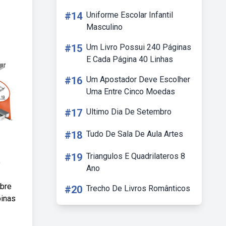
#14
Uniforme Escolar Infantil
Masculino
#15
Um Livro Possui 240 Páginas
E Cada Página 40 Linhas
#16
Um Apostador Deve Escolher
Uma Entre Cinco Moedas
#17
Ultimo Dia De Setembro
#18
Tudo De Sala De Aula Artes
#19
Triangulos E Quadrilateros 8
o
Ano
obre
#20
Trecho De Livros Românticos
binas