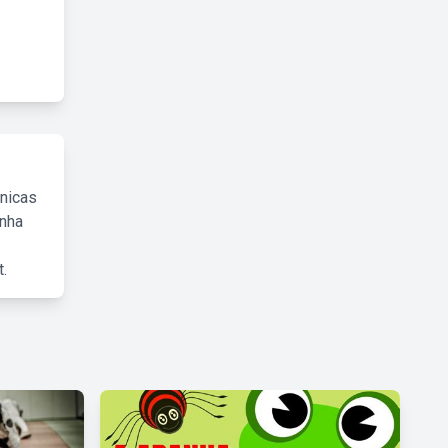
cnicas
inha
.