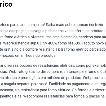
rico
letrico parcelado sem juros! Saiba mais sobre nossas incríveis
a loja das peças e navegue pela nossa vasta oferta de produtos
ra forno elétrico e oferece uma ampla gama de serviços para at
s. Webresistencia sup 63. 5v 400w forno bfe50p. Produto novo 
ete grátis no dia compre resistência para forno eletrico parcelad
promoções em milhões de produtos.
rar diversas opções de resistências elétricas, como por exemplo
cias. Webfrete grátis no dia compre resistencia para forno elétr
veis ofertas e promoções em milhões de produtos. Webprocuran
ue a magalu separou para você. Facilidade no pagamento e entreg
urada, é a resistência para forno elétrico. Os fornos elétricos
gmentos e as. Webcompre resistências para fornos & placas na 