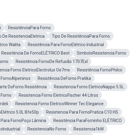
i
ResistênciaPara Forno
o De ResistenciaEletrica
Tipo De ResistênciaPara Forno
rico Walita
Resistência Para FornoElétrico Industrial
Resistência De FornoELÉTRICO Best
SimboloResistencia Forno
Forno
Resistência FornoDe Refusão 1707Exl
encia Forno EletricoElectrolux Oe7mx
Resistência FornoPhilco
a FornoAlpeninox
Resistência DeForno Pratika
arte DoForno Resistência
Resistencia Forno EletricoNappo 5.5L
 Forno
Resistencia Forno EletricoFischer 44 Litros
rdeli
Resistencia Forno EletricoWinner Tec Elegance
Elétrico 5.0L Bfe50p
Resistencia Para FornoPratica C10 HS
s Para FornoPoço Lâmina
Resistência ParaForninho ELÉTRICO
oIndustrial
ResistenciaNo Forno
Resistencia1kW