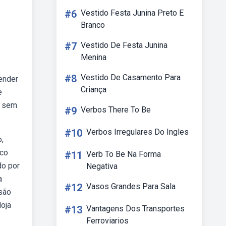
#6
Vestido Festa Junina Preto E
Branco
#7
Vestido De Festa Junina
Menina
.
#8
Vestido De Casamento Para
ender
Criança
e
o sem
#9
Verbos There To Be
#10
Verbos Irregulares Do Ingles
,
ico
#11
Verb To Be Na Forma
do por
Negativa
a
#12
Vasos Grandes Para Sala
 são
loja
#13
Vantagens Dos Transportes
Ferroviarios