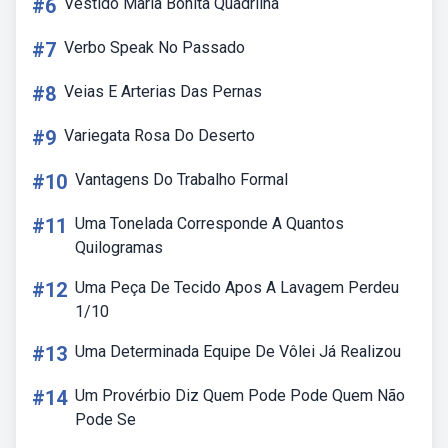
#6
Vestido Maria Bonita Quadrilha
#7
Verbo Speak No Passado
#8
Veias E Arterias Das Pernas
#9
Variegata Rosa Do Deserto
#10
Vantagens Do Trabalho Formal
#11
Uma Tonelada Corresponde A Quantos
Quilogramas
#12
Uma Peça De Tecido Apos A Lavagem Perdeu
1/10
#13
Uma Determinada Equipe De Vôlei Já Realizou
#14
Um Provérbio Diz Quem Pode Pode Quem Não
Pode Se