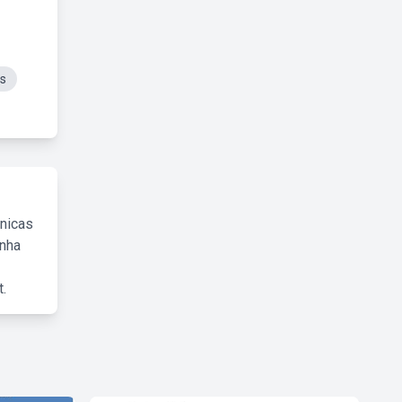
es
cnicas
inha
.