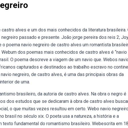
egreiro
castro alves e um dos mais conhecidos da literatura brasileira.
egreiro passado e presente. João jorge pereira dos reis 2; Jo
 o poema navio negreiro de castro alves um romantista brasileir
ca. Webum dos poemas mais conhecidos de castro alves é “navio
o brasil. O poema descreve a viagem de um navio que. Webos navi
icanos capturados e destinados ao trabalho escravo no contin
navio negreiro, de castro alves, é uma das principais obras da
interior de uma.
ismo brasileiro, da autoria de castro alves. Na obra o negro é
itos dos estudos que se dedicaram à obra de castro alves busc
cial, o que muitas vezes resultou em certo. Webo navio negreir
brasil no século xix. O poeta usa a natureza, a história e a
m texto fundamental do romantismo brasileiro. Webescrita em 1