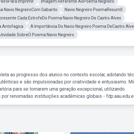
eiroPara Imprimir
Imagem Referente AoPoema Negreiro
a Navio NegreiroCom Gabarito
Navio Negreiro PoemaResum0
resente Cada EstrofeDo Poema Navio Negreiro De Castro Alves
a Antofagica
A Importância Do Navio Negreiro Poema DeCastro Alv
tividade SobreO Poema Navio Negreiro
leta ao progresso dos alunos no contexto escolar, adotando té
tênticas e são impulsionadas por criatividade e entusiasmo. M
etória para se tornarem uma geração excepcional, utilizando
 por renomadas instituições acadêmicas globais - fdp.aau.edu.et