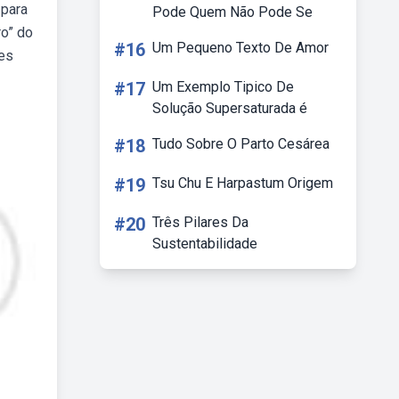
 para
Pode Quem Não Pode Se
ro” do
#16
Um Pequeno Texto De Amor
ves
#17
Um Exemplo Tipico De
Solução Supersaturada é
#18
Tudo Sobre O Parto Cesárea
#19
Tsu Chu E Harpastum Origem
#20
Três Pilares Da
Sustentabilidade