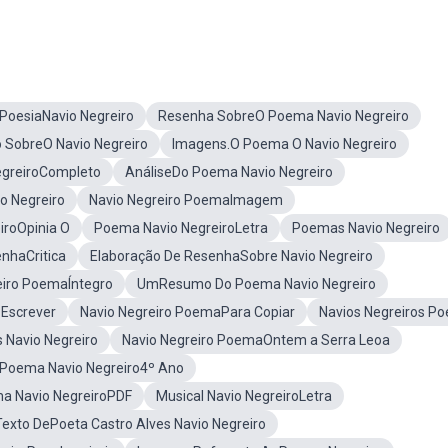
PoesiaNavio Negreiro
Resenha SobreO Poema Navio Negreiro
 SobreO Navio Negreiro
Imagens.O Poema O Navio Negreiro
greiroCompleto
AnáliseDo Poema Navio Negreiro
o Negreiro
Navio Negreiro PoemaImagem
iroOpinia O
Poema Navio NegreiroLetra
Poemas Navio Negreiro
enhaCritica
Elaboração De ResenhaSobre Navio Negreiro
eiro PoemaÍntegro
UmResumo Do Poema Navio Negreiro
 Escrever
Navio Negreiro PoemaPara Copiar
Navios Negreiros P
 Navio Negreiro
Navio Negreiro PoemaOntem a Serra Leoa
Poema Navio Negreiro4º Ano
a Navio NegreiroPDF
Musical Navio NegreiroLetra
Texto DePoeta Castro Alves Navio Negreiro