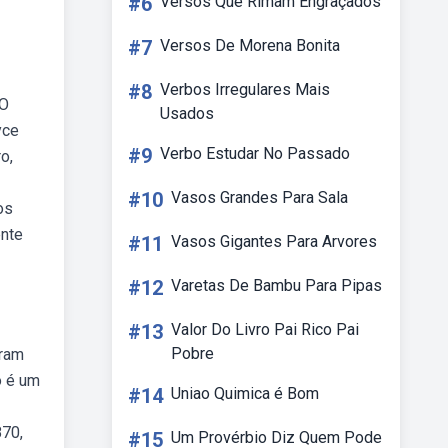
#6
Versos Que Rimam Engraçados
#7
Versos De Morena Bonita
#8
Verbos Irregulares Mais
 O
Usados
yce
#9
Verbo Estudar No Passado
o,
#10
Vasos Grandes Para Sala
os
ente
#11
Vasos Gigantes Para Arvores
#12
Varetas De Bambu Para Pipas
#13
Valor Do Livro Pai Rico Pai
Pobre
aram
o é um
#14
Uniao Quimica é Bom
870,
#15
Um Provérbio Diz Quem Pode