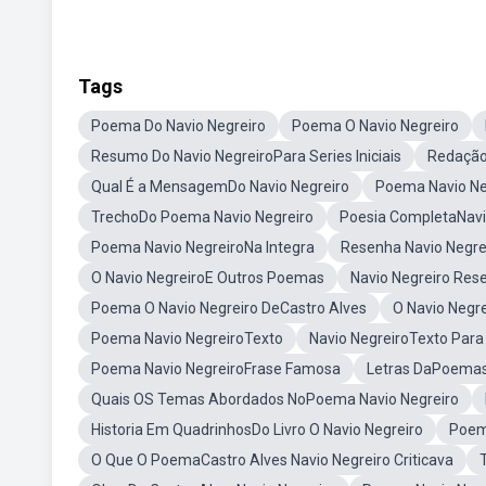
Tags
Poema Do Navio Negreiro
Poema O Navio Negreiro
Resumo Do Navio NegreiroPara Series Iniciais
Redação
Qual É a MensagemDo Navio Negreiro
Poema Navio Ne
TrechoDo Poema Navio Negreiro
Poesia CompletaNavi
Poema Navio NegreiroNa Integra
Resenha Navio Negre
O Navio NegreiroE Outros Poemas
Navio Negreiro Res
Poema O Navio Negreiro DeCastro Alves
O Navio Negr
Poema Navio NegreiroTexto
Navio NegreiroTexto Para
Poema Navio NegreiroFrase Famosa
Letras DaPoemas
Quais OS Temas Abordados NoPoema Navio Negreiro
Historia Em QuadrinhosDo Livro O Navio Negreiro
Poem
O Que O PoemaCastro Alves Navio Negreiro Criticava