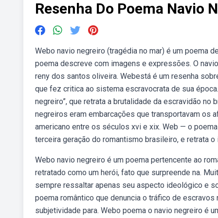
Resenha Do Poema Navio N
Webo navio negreiro (tragédia no mar) é um poema de 
poema descreve com imagens e expressões. O navio n
reny dos santos oliveira. Webestá é um resenha sobre
que fez critica ao sistema escravocrata de sua épo
negreiro”, que retrata a brutalidade da escravidão n
negreiros eram embarcações que transportavam os afr
americano entre os séculos xvi e xix. Web — o poema 
terceira geração do romantismo brasileiro, e retrata o 
Webo navio negreiro é um poema pertencente ao romant
retratado como um herói, fato que surpreende na. Mu
sempre ressaltar apenas seu aspecto ideológico e so
poema romântico que denuncia o tráfico de escravos no 
subjetividade para. Webo poema o navio negreiro é u