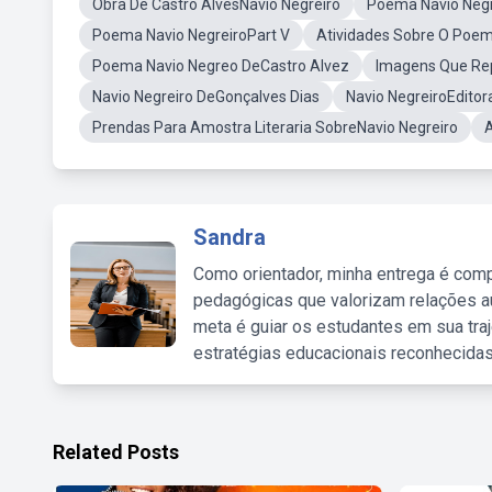
Obra De Castro AlvesNavio Negreiro
Poema Navio Negr
Poema Navio NegreiroPart V
Atividades Sobre O Poem
Poema Navio Negreo DeCastro Alvez
Imagens Que Rep
Navio Negreiro DeGonçalves Dias
Navio NegreiroEditor
Prendas Para Amostra Literaria SobreNavio Negreiro
A
Sandra
Como orientador, minha entrega é comp
pedagógicas que valorizam relações au
meta é guiar os estudantes em sua traj
estratégias educacionais reconhecidas
Related Posts