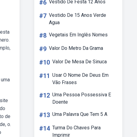
#6
Vestido De Festa 12 Anos
#7
Vestido De 15 Anos Verde
Agua
nesta
#8
Vegetais Em Inglês Nomes
nero.
mplo,
#9
Valor Do Metro Da Grama
#10
Valor De Mesa De Sinuca
#11
Usar O Nome De Deus Em
e uma
Vão Frases
#12
Uma Pessoa Possessiva E
site
Doente
 do
#13
Uma Palavra Que Tem 5 A
to de
de, o.
#14
Turma Do Chaves Para
o
Imprimir