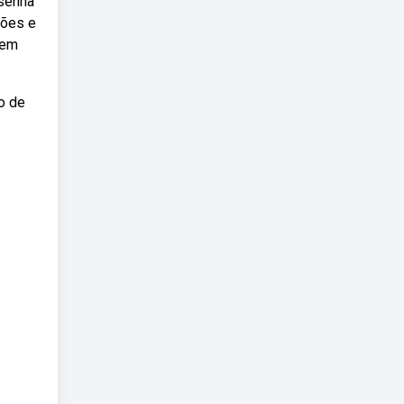
esenha
tões e
uem
o de