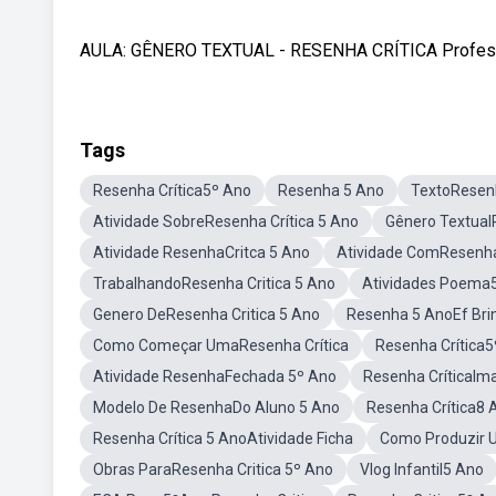
AULA: GÊNERO TEXTUAL - RESENHA CRÍTICA Professora:
Tags
Resenha Crítica5º Ano
Resenha 5 Ano
TextoResenh
Atividade SobreResenha Crítica 5 Ano
Gênero Textual
Atividade ResenhaCritca 5 Ano
Atividade ComResenh
TrabalhandoResenha Critica 5 Ano
Atividades Poema
Genero DeResenha Critica 5 Ano
Resenha 5 AnoEf Br
Como Começar UmaResenha Crítica
Resenha Crítica
Atividade ResenhaFechada 5º Ano
Resenha CríticaIm
Modelo De ResenhaDo Aluno 5 Ano
Resenha Crítica8 
Resenha Crítica 5 AnoAtividade Ficha
Como Produzir 
Obras ParaResenha Critica 5º Ano
Vlog Infantil5 Ano