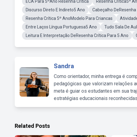
ECA Para 5ºAno Resenha Critica
Resenha Critica5º 
Discurso Direto E Indireto5 Ano
Cabeçalho DeResenha C
Resenha Crítica 5º AnoModelo Para Criancas
Atividad
Entre Laços Língua Portuguesa5 Ano
Tudo Sala De Au
Leitura E Interpretação DeResenha Crítica Para 5 Ano
Sandra
Como orientador, minha entrega é comp
pedagógicas que valorizam relações au
meta é guiar os estudantes em sua traj
estratégias educacionais reconhecidas
Related Posts