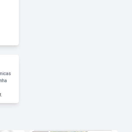
cnicas
inha
.