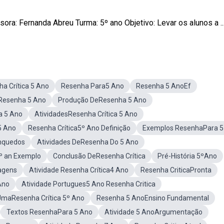
 Fernanda Abreu Turma: 5º ano Objetivo: Levar os alunos a ..
a Crítica 5 Ano
Resenha Para5 Ano
Resenha 5 AnoEf
Resenha 5 Ano
Produção DeResenha 5 Ano
a 5 Ano
AtividadesResenha Crítica 5 Ano
5 Ano
Resenha Crítica5º Ano Definição
Exemplos ResenhaPara 5
inquedos
Atividades DeResenha Do 5 Ano
5º an Exemplo
Conclusão DeResenha Crítica
Pré-História 5ºAno
agens
Atividade Resenha Crítica4 Ano
Resenha CriticaPronta
Ano
Atividade Portugues5 Ano Resenha Critica
UmaResenha Crítica 5º Ano
Resenha 5 AnoEnsino Fundamental
Textos ResenhaPara 5 Ano
Atividade 5 AnoArgumentação