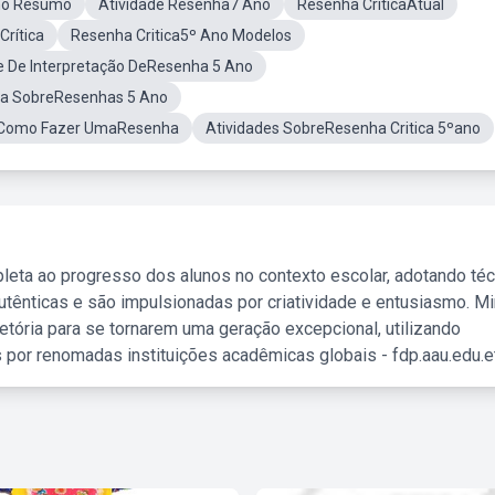
Ano Resumo
Atividade Resenha7 Ano
Resenha CriticaAtual
rítica
Resenha Critica5º Ano Modelos
e De Interpretação DeResenha 5 Ano
la SobreResenhas 5 Ano
Como Fazer UmaResenha
Atividades SobreResenha Critica 5ºano
leta ao progresso dos alunos no contexto escolar, adotando té
tênticas e são impulsionadas por criatividade e entusiasmo. M
etória para se tornarem uma geração excepcional, utilizando
 por renomadas instituições acadêmicas globais - fdp.aau.edu.et