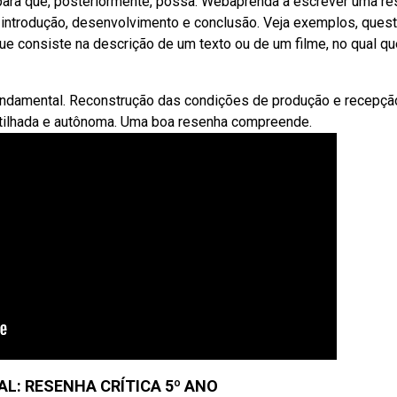
 para que, posteriormente, possa. Webaprenda a escrever uma r
 introdução, desenvolvimento e conclusão. Veja exemplos, ques
ue consiste na descrição de um texto ou de um filme, no qual q
fundamental. Reconstrução das condições de produção e recepçã
artilhada e autônoma. Uma boa resenha compreende.
L: RESENHA CRÍTICA 5º ANO