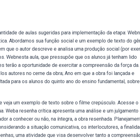
antidade de aulas sugeridas para implementação da etapa: Web
ítica. Abordamos sua função social e um exemplo de texto do gê
 em que o autor descreve e analisa uma produção social (por exe
r os. Webnesta aula, que pressupõe que os alunos já tenham lido
es terão a oportunidade de exercitar a compreensão da força da.
os autores no cerne da obra; Ano em que a obra foi lançada e
oltada para os alunos do quinto ano do ensino fundamental, sobr
e veja um exemplo de texto sobre o filme crepúsculo. Acesse o 
ua. Weba resenha crítica apresenta uma análise e um julgamento
dor a conhecer ou não, na íntegra, a obra resenhada. Planejamen
considerando a situação comunicativa, os interlocutores, a finalida
esenhas, uma atividade que visa desenvolver tanto a compreensã