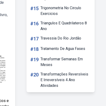
 de
#15
Trigonometria No Circulo
Exercicios
ivro,
#16
Triangulos E Quadrilateros 8
Ano
#17
Travessia Do Rio Jordão
#18
Tratamento De Agua Fases
#19
Transformar Semanas Em
Meses
#20
Transformações Reversíveis
E Irreversíveis 4 Ano
Atividades
icos e