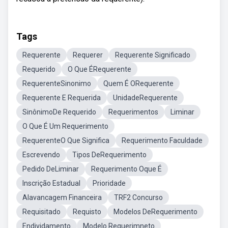
Tags
Requerente
Requerer
Requerente Significado
Requerido
O Que ÉRequerente
RequerenteSinonimo
Quem É ORequerente
Requerente E Requerida
UnidadeRequerente
SinônimoDe Requerido
Requerimentos
Liminar
O Que É Um Requerimento
RequerenteO Que Significa
Requerimento Faculdade
Escrevendo
Tipos DeRequerimento
Pedido DeLiminar
Requerimento Oque É
Inscrição Estadual
Prioridade
Alavancagem Financeira
TRF2 Concurso
Requisitado
Requisto
Modelos DeRequerimento
Endividamento
Modelo Requerimneto